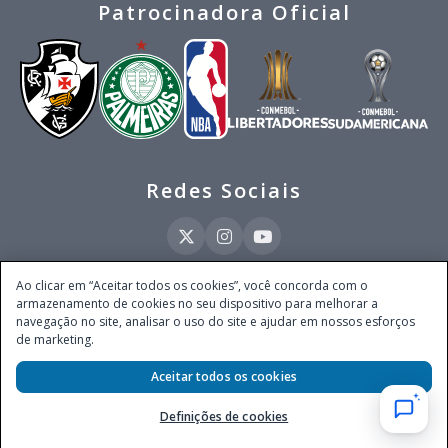
Patrocinadora Oficial
Redes Sociais
Ao clicar em “Aceitar todos os cookies”, você concorda com o
armazenamento de cookies no seu dispositivo para melhorar a
Este site é operado pela Ventmear Brasil LTDA (CNPJ 52.868.380/0001-84), com
navegação no site, analisar o uso do site e ajudar em nossos esforços
endereço na Avenida Brigadeiro Faria Lima, nº 4.055, 3º andar, Itaim Bibi, no
de marketing.
Município de São Paulo, Estado de São Paulo, CEP 04538-133, Brasil - empresa
autorizada a operar apostas de quota fixa em todo território nacional pela
Aceitar todos os cookies
Secretaria de Prêmios e Apostas do Ministério da Fazenda, conforme Portaria nº
247, de 07.02.2025, publicada no DOU em 11.2.2025.
Definições de cookies