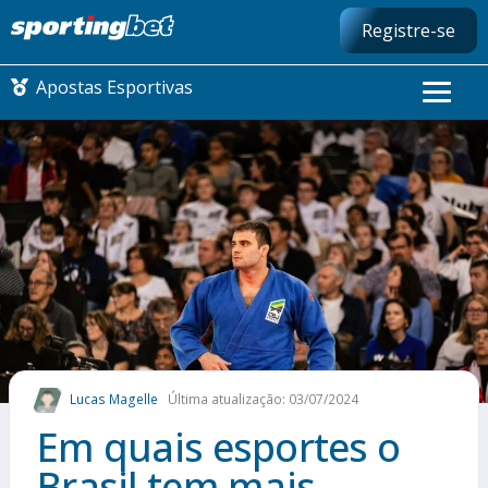
Registre-se
Apostas Esportivas
CONMEBOL LIBERTADORES
FUTEBOL NACIONAL
FUTEBOL INTERNACIONAL
COMO APOSTAR
Lucas Magelle
Última atualização: 03/07/2024
MAIS ESPORTES
Em quais esportes o
Brasil tem mais