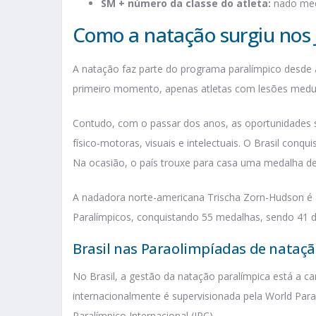
SM + número da classe do atleta:
nado med
Como a natação surgiu nos 
A natação faz parte do programa paralímpico desde
primeiro momento, apenas atletas com lesões medu
Contudo, com o passar dos anos, as oportunidades s
físico-motoras, visuais e intelectuais. O Brasil con
Na ocasião, o país trouxe para casa uma medalha de
A nadadora norte-americana Trischa Zorn-Hudson é a
Paralímpicos, conquistando 55 medalhas, sendo 41 d
Brasil nas Paraolimpíadas de nataç
No Brasil, a gestão da natação paralímpica está a c
internacionalmente é supervisionada pela World Par
Paralímpico Internacional (IPC).