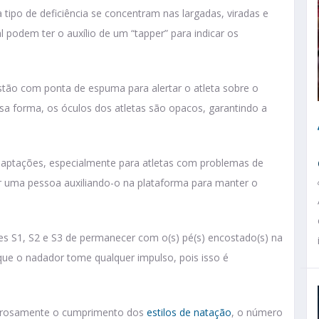
tipo de deficiência se concentram nas largadas, viradas e
 podem ter o auxílio de um “tapper” para indicar os
astão com ponta de espuma para alertar o atleta sobre o
a forma, os óculos dos atletas são opacos, garantindo a
daptações, especialmente para atletas com problemas de
er uma pessoa auxiliando-o na plataforma para manter o
es S1, S2 e S3 de permanecer com o(s) pé(s) encostado(s) na
 que o nadador tome qualquer impulso, pois isso é
gorosamente o cumprimento dos
estilos de natação
, o número