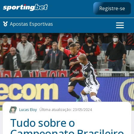
Registre-se
Apostas Esportivas
CONMEBOL LIBERTADORES
FUTEBOL NACIONAL
FUTEBOL INTERNACIONAL
COMO APOSTAR
Lucas Eloy
Última atualização: 23/05/2024
MAIS ESPORTES
Tudo sobre o
Campeonato Brasileiro