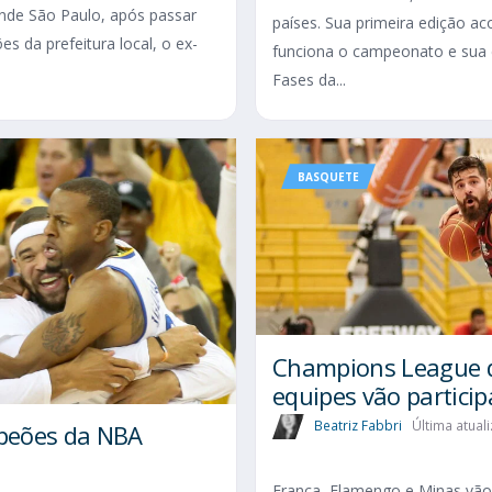
ande São Paulo, após passar
países. Sua primeira edição a
 da prefeitura local, o ex-
funciona o campeonato e sua 
Fases da...
BASQUETE
Champions League d
equipes vão particip
Beatriz Fabbri
Última atual
mpeões da NBA
Franca, Flamengo e Minas vão