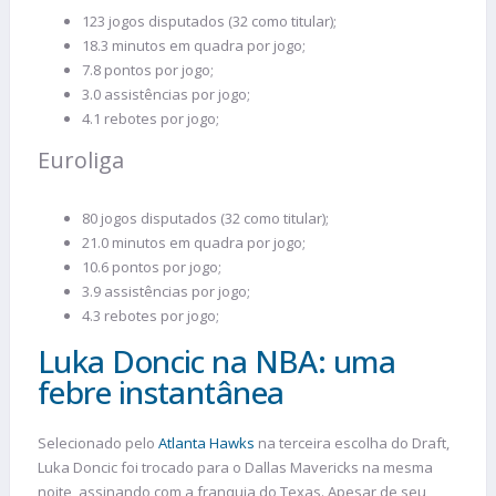
123 jogos disputados (32 como titular);
18.3 minutos em quadra por jogo;
7.8 pontos por jogo;
3.0 assistências por jogo;
4.1 rebotes por jogo;
Euroliga
80 jogos disputados (32 como titular);
21.0 minutos em quadra por jogo;
10.6 pontos por jogo;
3.9 assistências por jogo;
4.3 rebotes por jogo;
Luka Doncic na NBA: uma
febre instantânea
Selecionado pelo
Atlanta Hawks
na terceira escolha do Draft,
Luka Doncic foi trocado para o Dallas Mavericks na mesma
noite, assinando com a franquia do Texas. Apesar de seu