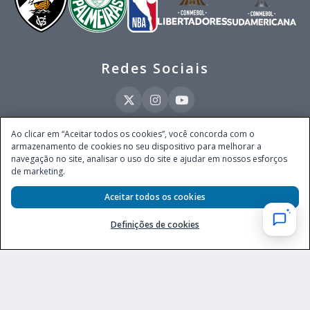
Redes Sociais
Ao clicar em “Aceitar todos os cookies”, você concorda com o
armazenamento de cookies no seu dispositivo para melhorar a
Este site é operado pela Ventmear Brasil LTDA (CNPJ 52.868.380/0001-84), com
navegação no site, analisar o uso do site e ajudar em nossos esforços
endereço na Avenida Brigadeiro Faria Lima, nº 4.055, 3º andar, Itaim Bibi, no
de marketing.
Município de São Paulo, Estado de São Paulo, CEP 04538-133, Brasil - empresa
autorizada a operar apostas de quota fixa em todo território nacional pela
Aceitar todos os cookies
Secretaria de Prêmios e Apostas do Ministério da Fazenda, conforme Portaria nº
247, de 07.02.2025, publicada no DOU em 11.2.2025.
Definições de cookies