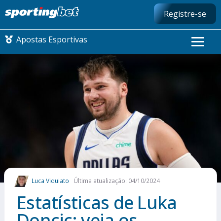
Registre-se
Apostas Esportivas
CONMEBOL LIBERTADORES
FUTEBOL NACIONAL
FUTEBOL INTERNACIONAL
COMO APOSTAR
Luca Viquiato
Última atualização: 04/10/2024
MAIS ESPORTES
Estatísticas de Luka
Doncic: veja os