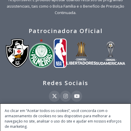
assistenciais, tais como o Bolsa Família e o Benefício de Prestação
Continuada.
Patrocinadora Oficial
Redes Sociais
Ao clicar em “Aceitar todos os cookies”, você concorda com o
armazenamento de cookies no seu dispositivo para melhorar a
Este site é operado pela Ventmear Brasil LTDA (CNPJ 52.868.380/0001-84), com
navegação no site, analisar o uso do site e ajudar em nossos esforços
endereço na Avenida Brigadeiro Faria Lima, nº 4.055, 3º andar, Itaim Bibi, no
de marketing.
Município de São Paulo, Estado de São Paulo, CEP 04538-133, Brasil - empresa