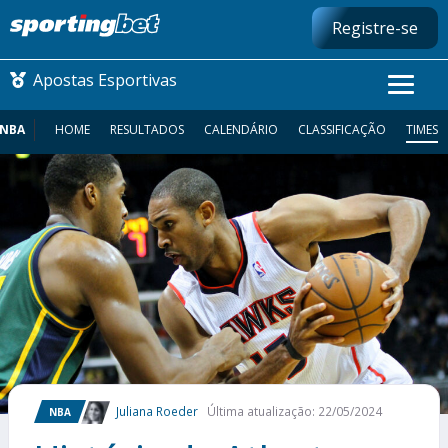
Registre-se
Apostas Esportivas
NBA
HOME
RESULTADOS
CALENDÁRIO
CLASSIFICAÇÃO
TIMES
CONMEBOL LIBERTADORES
FUTEBOL NACIONAL
FUTEBOL INTERNACIONAL
COMO APOSTAR
MAIS ESPORTES
Juliana Roeder
Última atualização: 22/05/2024
NBA