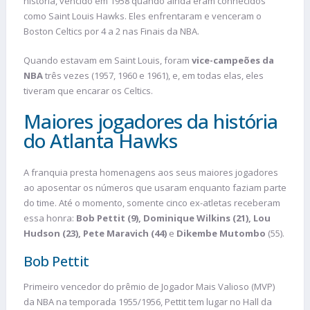
história, vencido em 1958 quando ainda eram conhecidos
como Saint Louis Hawks. Eles enfrentaram e venceram o
Boston Celtics por 4 a 2 nas Finais da NBA.
Quando estavam em Saint Louis, foram
vice-campeões da
NBA
três vezes (1957, 1960 e 1961), e, em todas elas, eles
tiveram que encarar os Celtics.
Maiores jogadores da história
do Atlanta Hawks
A franquia presta homenagens aos seus maiores jogadores
ao aposentar os números que usaram enquanto faziam parte
do time. Até o momento, somente cinco ex-atletas receberam
essa honra:
Bob Pettit (9), Dominique Wilkins (21), Lou
Hudson (23), Pete Maravich (44)
e
Dikembe Mutombo
(55).
Bob Pettit
Primeiro vencedor do prêmio de Jogador Mais Valioso (MVP)
da NBA na temporada 1955/1956, Pettit tem lugar no Hall da