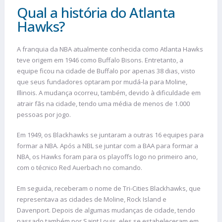
Qual a história do Atlanta
Hawks?
A franquia da NBA atualmente conhecida como Atlanta Hawks
teve origem em 1946 como Buffalo Bisons. Entretanto, a
equipe ficou na cidade de Buffalo por apenas 38 dias, visto
que seus fundadores optaram por mudá-la para Moline,
Illinois. A mudança ocorreu, também, devido à dificuldade em
atrair fãs na cidade, tendo uma média de menos de 1.000
pessoas por jogo.
Em 1949, os Blackhawks se juntaram a outras 16 equipes para
formar a NBA. Após a NBL se juntar com a BAA para formar a
NBA, os Hawks foram para os playoffs logo no primeiro ano,
com o técnico Red Auerbach no comando.
Em seguida, receberam o nome de Tri-Cities Blackhawks, que
representava as cidades de Moline, Rock Island e
Davenport. Depois de algumas mudanças de cidade, tendo
passado também por Saint Louis, eles se estabeleceram em