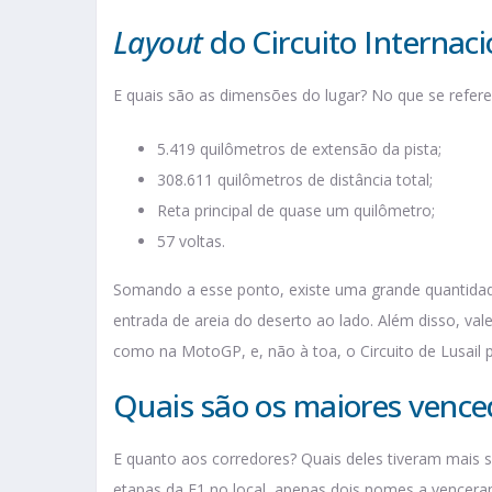
Layout
do Circuito Internaci
E quais são as dimensões do lugar? No que se refere
5.419 quilômetros de extensão da pista;
308.611 quilômetros de distância total;
Reta principal de quase um quilômetro;
57 voltas.
Somando a esse ponto, existe uma grande quantidade d
entrada de areia do deserto ao lado. Além disso, val
como na MotoGP, e, não à toa, o Circuito de Lusail p
Quais são os maiores venced
E quanto aos corredores? Quais deles tiveram mais 
etapas da F1 no local, apenas dois nomes a venceram