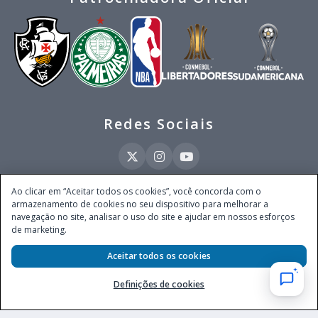
Redes Sociais
Ao clicar em “Aceitar todos os cookies”, você concorda com o
armazenamento de cookies no seu dispositivo para melhorar a
Este site é operado pela Ventmear Brasil LTDA (CNPJ 52.868.380/0001-84), com
navegação no site, analisar o uso do site e ajudar em nossos esforços
endereço na Avenida Brigadeiro Faria Lima, nº 4.055, 3º andar, Itaim Bibi, no
de marketing.
Município de São Paulo, Estado de São Paulo, CEP 04538-133, Brasil - empresa
autorizada a operar apostas de quota fixa em todo território nacional pela
Aceitar todos os cookies
Secretaria de Prêmios e Apostas do Ministério da Fazenda, conforme Portaria nº
247, de 07.02.2025, publicada no DOU em 11.2.2025.
Definições de cookies