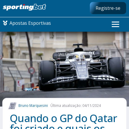
Registre-se
Apostas Esportivas
CONMEBOL LIBERTADORES
FUTEBOL NACIONAL
FUTEBOL INTERNACIONAL
COMO APOSTAR
Bruno Marquesini
Última atualização: 04/11/2024
MAIS ESPORTES
Quando o GP do Qatar
foi criado e quais os