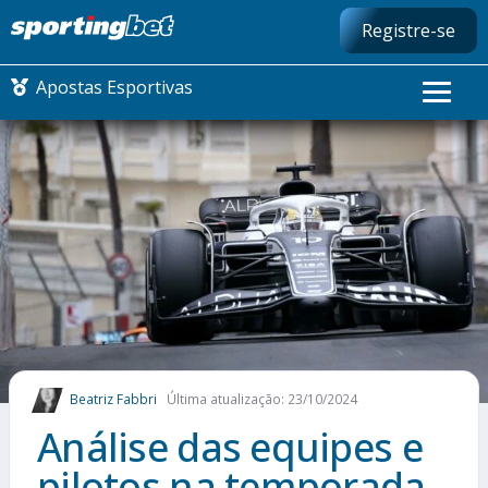
Registre-se
Apostas Esportivas
CONMEBOL LIBERTADORES
FUTEBOL NACIONAL
FUTEBOL INTERNACIONAL
COMO APOSTAR
Beatriz Fabbri
Última atualização: 23/10/2024
MAIS ESPORTES
Análise das equipes e
pilotos na temporada