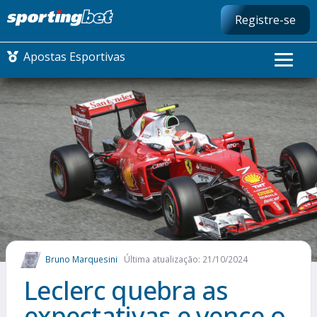
Registre-se
Apostas Esportivas
CONMEBOL LIBERTADORES
FUTEBOL NACIONAL
FUTEBOL INTERNACIONAL
COMO APOSTAR
Bruno Marquesini
Última atualização: 21/10/2024
MAIS ESPORTES
Leclerc quebra as
expectativas e vence o