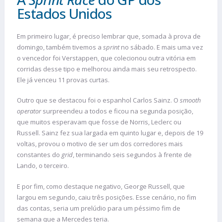
Estados Unidos
Em primeiro lugar, é preciso lembrar que, somada à prova de
domingo, também tivemos a
sprint
no sábado. E mais uma vez
o vencedor foi Verstappen, que colecionou outra vitória em
corridas desse tipo e melhorou ainda mais seu retrospecto.
Ele já venceu 11 provas curtas.
Outro que se destacou foi o espanhol Carlos Sainz. O
smooth
operator
surpreendeu a todos e ficou na segunda posição,
que muitos esperavam que fosse de Norris, Leclerc ou
Russell. Sainz fez sua largada em quinto lugar e, depois de 19
voltas, provou o motivo de ser um dos corredores mais
constantes do
grid
, terminando seis segundos à frente de
Lando, o terceiro.
E por fim, como destaque negativo, George Russell, que
largou em segundo, caiu três posições. Esse cenário, no fim
das contas, seria um prelúdio para um péssimo fim de
semana que a Mercedes teria.