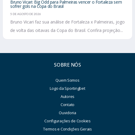
Bruno Vicari: Big Odd para Palmeiras vencer o Fortaleza sem
sofrer gols na Copa do Brasil
5 DE AGOSTO DE 2026
Bruno Vicari faz sua análise de Fortaleza x Palmeiras, jogo
de volta das oitavas da Copa do Brasil. Confira projeção...
SOBRE NÓS
Quem Somos
Logo da Sportingbet
Autores
Contato
Ouvidoria
Configurações de Cookies
Termos e Condições Gerais