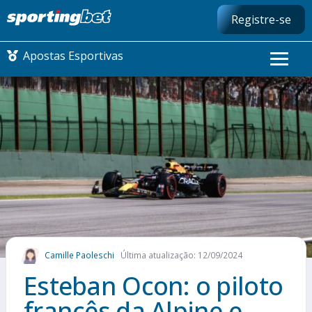
Registre-se
Apostas Esportivas
CONMEBOL LIBERTADORES
FUTEBOL NACIONAL
FUTEBOL INTERNACIONAL
COMO APOSTAR
Camille Paoleschi
Última atualização: 12/09/2024
MAIS ESPORTES
Esteban Ocon: o piloto
francês da Alpine e