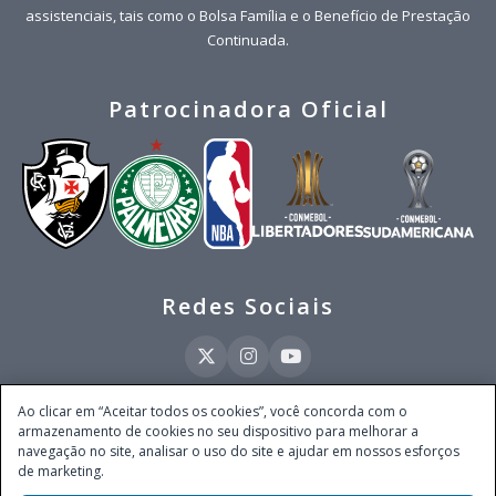
assistenciais, tais como o Bolsa Família e o Benefício de Prestação
Continuada.
Patrocinadora Oficial
Redes Sociais
Ao clicar em “Aceitar todos os cookies”, você concorda com o
armazenamento de cookies no seu dispositivo para melhorar a
Este site é operado pela Ventmear Brasil LTDA (CNPJ 52.868.380/0001-84), com
navegação no site, analisar o uso do site e ajudar em nossos esforços
endereço na Avenida Brigadeiro Faria Lima, nº 4.055, 3º andar, Itaim Bibi, no
de marketing.
Município de São Paulo, Estado de São Paulo, CEP 04538-133, Brasil - empresa
autorizada a operar apostas de quota fixa em todo território nacional pela