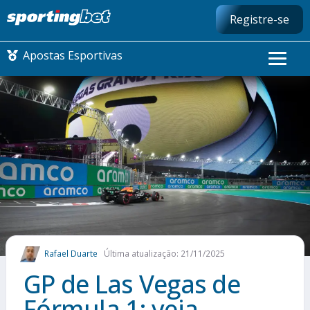
Registre-se
Apostas Esportivas
CONMEBOL LIBERTADORES
FUTEBOL NACIONAL
FUTEBOL INTERNACIONAL
COMO APOSTAR
Rafael Duarte
Última atualização: 21/11/2025
MAIS ESPORTES
GP de Las Vegas de
Fórmula 1: veja