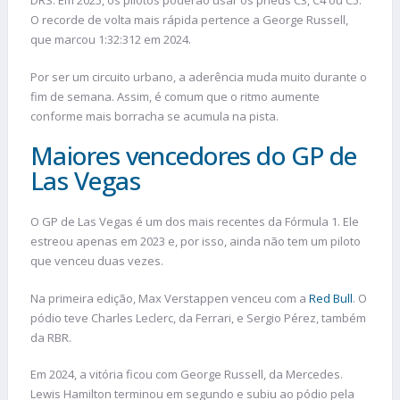
DRS. Em 2025, os pilotos poderão usar os pneus C3, C4 ou C5.
O recorde de volta mais rápida pertence a George Russell,
que marcou 1:32:312 em 2024.
Por ser um circuito urbano, a aderência muda muito durante o
fim de semana. Assim, é comum que o ritmo aumente
conforme mais borracha se acumula na pista.
Maiores vencedores do GP de
Las Vegas
O GP de Las Vegas é um dos mais recentes da Fórmula 1. Ele
estreou apenas em 2023 e, por isso, ainda não tem um piloto
que venceu duas vezes.
Na primeira edição, Max Verstappen venceu com a
Red Bull
. O
pódio teve Charles Leclerc, da Ferrari, e Sergio Pérez, também
da RBR.
Em 2024, a vitória ficou com George Russell, da Mercedes.
Lewis Hamilton terminou em segundo e subiu ao pódio pela