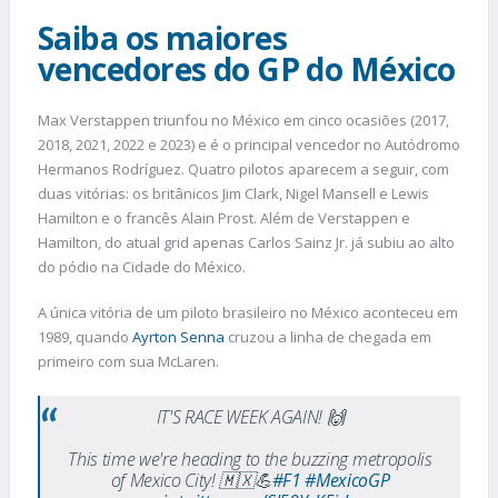
Saiba os maiores
vencedores do GP do México
Max Verstappen triunfou no México em cinco ocasiões (2017,
2018, 2021, 2022 e 2023) e é o principal vencedor no Autódromo
Hermanos Rodríguez. Quatro pilotos aparecem a seguir, com
duas vitórias: os britânicos Jim Clark, Nigel Mansell e Lewis
Hamilton e o francês Alain Prost. Além de Verstappen e
Hamilton, do atual grid apenas Carlos Sainz Jr. já subiu ao alto
do pódio na Cidade do México.
A única vitória de um piloto brasileiro no México aconteceu em
1989, quando
Ayrton Senna
cruzou a linha de chegada em
primeiro com sua McLaren.
IT'S RACE WEEK AGAIN! 🙌
This time we're heading to the buzzing metropolis
of Mexico City! 🇲🇽💪
#F1
#MexicoGP