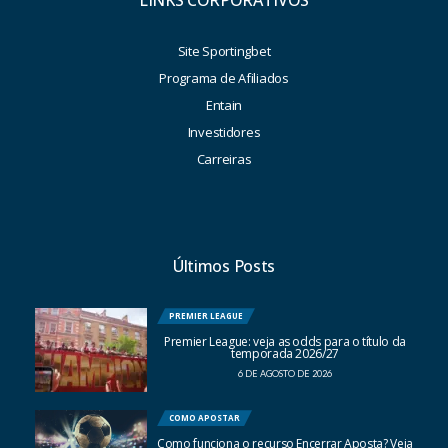
LINKS CORPORATIVOS
Site Sportingbet
Programa de Afiliados
Entain
Investidores
Carreiras
Últimos Posts
PREMIER LEAGUE
Premier League: veja as odds para o título da
temporada 2026/27
6 DE AGOSTO DE 2026
COMO APOSTAR
Como funciona o recurso Encerrar Aposta? Veja