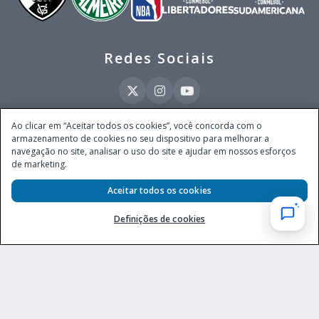
Redes Sociais
Ao clicar em “Aceitar todos os cookies”, você concorda com o
armazenamento de cookies no seu dispositivo para melhorar a
Este site é operado pela Ventmear Brasil LTDA (CNPJ 52.868.380/0001-84), com
navegação no site, analisar o uso do site e ajudar em nossos esforços
endereço na Avenida Brigadeiro Faria Lima, nº 4.055, 3º andar, Itaim Bibi, no
de marketing.
Município de São Paulo, Estado de São Paulo, CEP 04538-133, Brasil - empresa
autorizada a operar apostas de quota fixa em todo território nacional pela
Aceitar todos os cookies
Secretaria de Prêmios e Apostas do Ministério da Fazenda, conforme Portaria nº
247, de 07.02.2025, publicada no DOU em 11.2.2025.
Definições de cookies