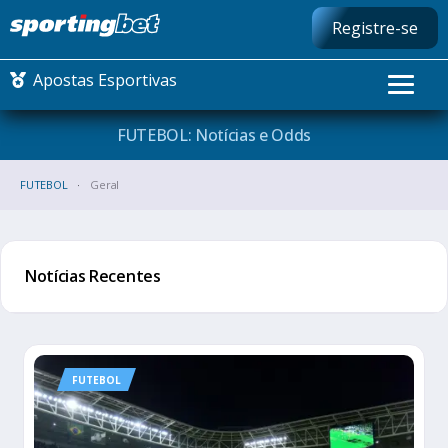
Registre-se
Apostas Esportivas
FUTEBOL: Notícias e
Odds
CONMEBOL LIBERTADORES
FUTEBOL
Geral
FUTEBOL NACIONAL
Notícias Recentes
FUTEBOL INTERNACIONAL
COMO APOSTAR
MAIS ESPORTES
FUTEBOL