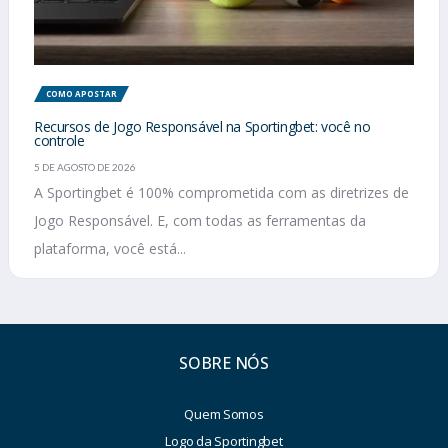
COMO APOSTAR
Recursos de Jogo Responsável na Sportingbet: você no
controle
5 DE AGOSTO DE 2026
A Sportingbet é 100% comprometida com as diretrizes de
Jogo Responsável. E, com todas as ferramentas da
plataforma, você está...
SOBRE NÓS
Quem Somos
Logo da Sportingbet