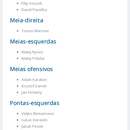
Filip Soucek
David Pavelka
Meia-direita
Tomas Wiesner
Meias-esquerdas
Matej Rynes
Matej Polidar
Meias ofensivos
Adam Karabec
Krystof Danek
Jan Fortelny
Pontas-esquerdas
Veljko Birmancevic
Lukas Haraslin
Jakub Pesek