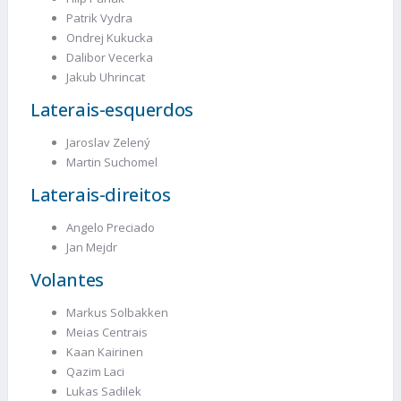
Patrik Vydra
Ondrej Kukucka
Dalibor Vecerka
Jakub Uhrincat
Laterais-esquerdos
Jaroslav Zelený
Martin Suchomel
Laterais-direitos
Angelo Preciado
Jan Mejdr
Volantes
Markus Solbakken
Meias Centrais
Kaan Kairinen
Qazim Laci
Lukas Sadilek