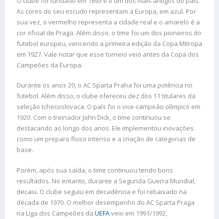
O clube foi fundado em 1893 e é um dos mais antigos do país.
As cores do seu escudo representam a Europa, em azul. Por
sua vez, o vermelho representa a cidade real e o amarelo é a
cor oficial de Praga. Além disso, o time foi um dos pioneiros do
futebol europeu, vencendo a primeira edição da Copa Mitropa
em 1927. Vale notar que esse torneio veio antes da Copa dos
Campeões da Europa.
Durante os anos 20, o AC Sparta Praha foi uma potência no
futebol. Além disso, o clube ofereceu dez dos 11 titulares da
seleção tchecoslovaca. O país foi o vice-campeão olímpico em
1920. Com o treinador John Dick, o time continuou se
destacando ao longo dos anos. Ele implementou inovações
como um preparo físico intenso e a criação de categorias de
base.
Porém, após sua saída, o time continuou tendo bons
resultados. No entanto, durante a Segunda Guerra Mundial,
decaiu. O clube seguiu em decadência e foi rebaixado na
década de 1970. O melhor desempenho do AC Sparta Praga
na Liga dos Campeões da
UEFA
veio em 1991/1992,