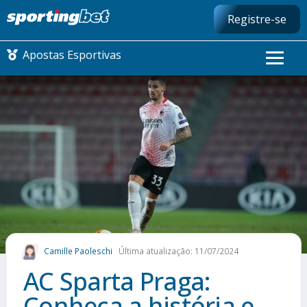
Registre-se
Apostas Esportivas
CONMEBOL LIBERTADORES
FUTEBOL NACIONAL
FUTEBOL INTERNACIONAL
COMO APOSTAR
Camille Paoleschi
Última atualização: 11/07/2024
MAIS ESPORTES
AC Sparta Praga:
Conheça a história e