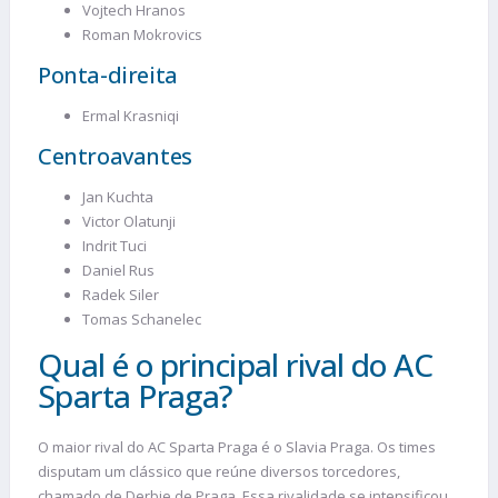
Vojtech Hranos
Roman Mokrovics
Ponta-direita
Ermal Krasniqi
Centroavantes
Jan Kuchta
Victor Olatunji
Indrit Tuci
Daniel Rus
Radek Siler
Tomas Schanelec
Qual é o principal rival do AC
Sparta Praga?
O maior rival do AC Sparta Praga é o Slavia Praga. Os times
disputam um clássico que reúne diversos torcedores,
chamado de Derbie de Praga. Essa rivalidade se intensificou