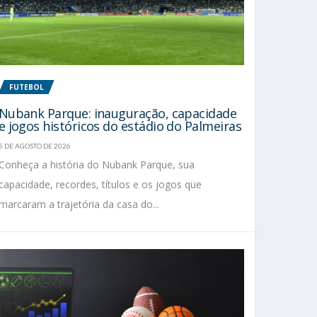
FUTEBOL
Nubank Parque: inauguração, capacidade
e jogos históricos do estádio do Palmeiras
5 DE AGOSTO DE 2026
Conheça a história do Nubank Parque, sua
capacidade, recordes, títulos e os jogos que
marcaram a trajetória da casa do...