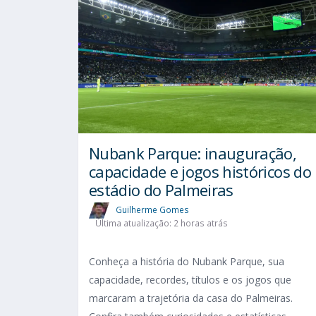
Nubank Parque: inauguração,
capacidade e jogos históricos do
estádio do Palmeiras
Guilherme Gomes
Última atualização: 2 horas atrás
Conheça a história do Nubank Parque, sua
capacidade, recordes, títulos e os jogos que
marcaram a trajetória da casa do Palmeiras.