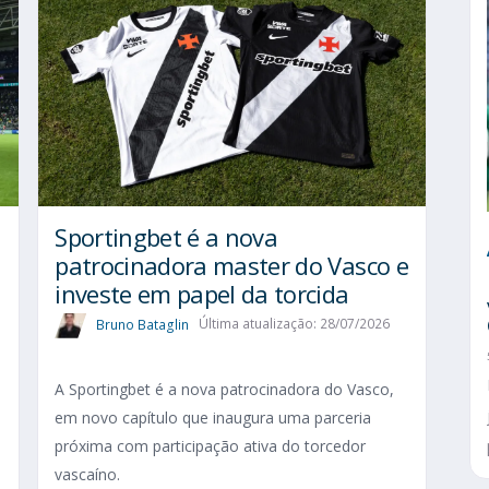
Sportingbet é a nova
patrocinadora master do Vasco e
investe em papel da torcida
Bruno Bataglin
Última atualização: 28/07/2026
A Sportingbet é a nova patrocinadora do Vasco,
em novo capítulo que inaugura uma parceria
próxima com participação ativa do torcedor
vascaíno.