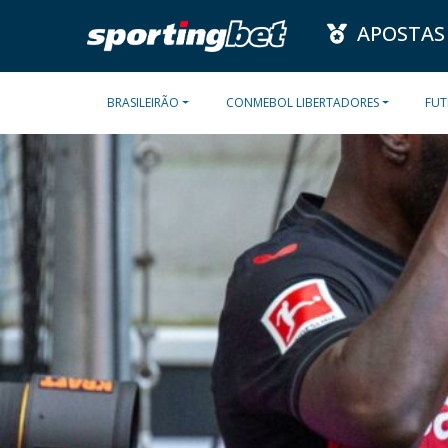
APOSTAS
BRASILEIRÃO
CONMEBOL LIBERTADORES
FUT