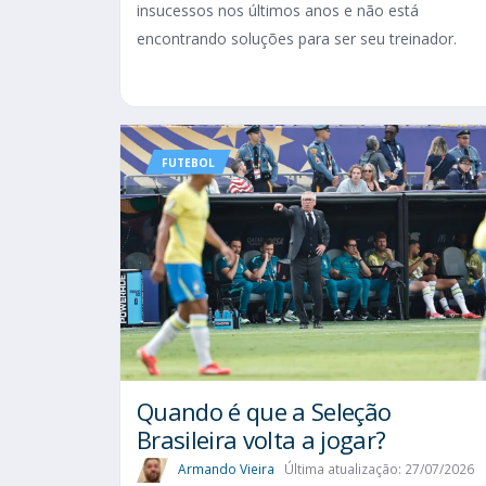
insucessos nos últimos anos e não está
encontrando soluções para ser seu treinador.
FUTEBOL
Quando é que a Seleção
Brasileira volta a jogar?
Armando Vieira
Última atualização: 27/07/2026