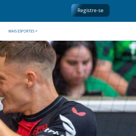
Registre-se
MAIS ESPORTES