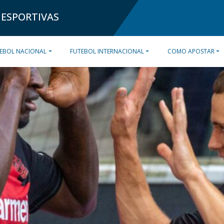
 ESPORTIVAS
EBOL NACIONAL
FUTEBOL INTERNACIONAL
COMO APOSTAR