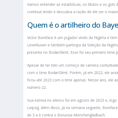
Vamos entender as estatísticas, os títulos e os gols
continue lendo e descubra a razão de ele ser o maior
Quem é o artilheiro do Bay
Victor Boniface é um jogador vindo da Nigéria e tem 
Leverkusen e também participa da Seleção da Nigéri
presente no Bodø/Glimt. Esse foi seu primeiro time p
Apesar de ter tido um começo de carreira conturbad
com o time Bodø/Glimt. Porém, já em 2022, ele ass
ficou até 2023 com o time apenas. Nesse ano, ele a
número 22.
Sua estreia no elenco foi em agosto de 2023 e, logo 
Leipzig. Além disso, já na semana seguinte, Bonifac
de 3 a 0 contra o Borussia Mönchengladbach.