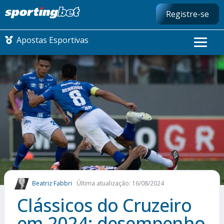
Registre-se
Apostas Esportivas
CONMEBOL LIBERTADORES
FUTEBOL NACIONAL
FUTEBOL INTERNACIONAL
COMO APOSTAR
Beatriz Fabbri
Última atualização: 16/08/2024
MAIS ESPORTES
Clássicos do Cruzeiro
em 2024: desempenho