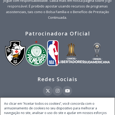
Jogue com responsabilidade. Saiba mais em nossa página sobre
jogo
responsável
. É proibido apostar usando recursos de programas
assistenciais, tais como o Bolsa Família e o Benefício de Prestação
Continuada.
Patrocinadora Oficial
Redes Sociais
Ao clicar em “Aceitar todos os cookies”, você concorda com o
armazenamento de cookies no seu dispositivo para melhorar a
Este site é operado pela Ventmear Brasil LTDA (CNPJ 52.868.380/0001-84), com
navegação no site, analisar o uso do site e ajudar em nossos esforços
endereço na Avenida Brigadeiro Faria Lima, nº 4.055, 3º andar, Itaim Bibi, no