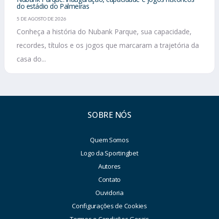
do estádio do Palmeiras
5 DE AGOSTO DE 2026
Conheça a história do Nubank Parque, sua capacidade,
recordes, títulos e os jogos que marcaram a trajetória da
casa do...
SOBRE NÓS
Quem Somos
Logo da Sportingbet
Autores
Contato
Ouvidoria
Configurações de Cookies
Termos e Condições Gerais