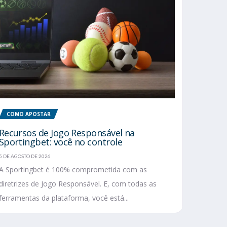
COMO APOSTAR
Recursos de Jogo Responsável na
Sportingbet: você no controle
5 DE AGOSTO DE 2026
A Sportingbet é 100% comprometida com as
diretrizes de Jogo Responsável. E, com todas as
ferramentas da plataforma, você está...