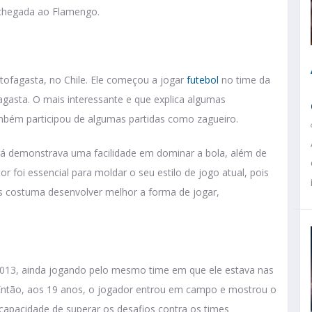
a chegada ao Flamengo.
tofagasta, no Chile. Ele começou a jogar
futebol
no time da
gasta. O mais interessante e que explica algumas
também participou de algumas partidas como zagueiro.
e já demonstrava uma facilidade em dominar a bola, além de
tor foi essencial para moldar o seu estilo de jogo atual, pois
s costuma desenvolver melhor a forma de jogar,
m 2013, ainda jogando pelo mesmo time em que ele estava nas
 Então, aos 19 anos, o jogador entrou em campo e mostrou o
 capacidade de superar os desafios contra os times