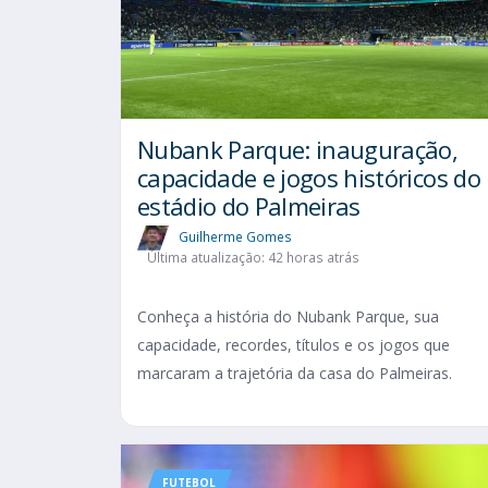
Nubank Parque: inauguração,
capacidade e jogos históricos do
estádio do Palmeiras
Guilherme Gomes
Última atualização: 42 horas atrás
Conheça a história do Nubank Parque, sua
capacidade, recordes, títulos e os jogos que
marcaram a trajetória da casa do Palmeiras.
FUTEBOL