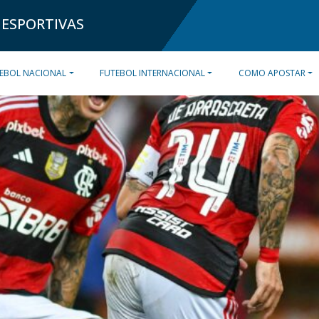
 ESPORTIVAS
EBOL NACIONAL
FUTEBOL INTERNACIONAL
COMO APOSTAR