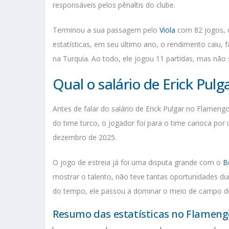
responsáveis pelos pênaltis do clube.
Terminou a sua passagem pelo
Viola
com 82 jogos, 
estatísticas, em seu último ano, o rendimento caiu
na Turquia. Ao todo, ele jogou 11 partidas, mas não
Qual o salário de Erick Pul
Antes de falar do salário de Erick Pulgar no Flamen
do time turco, o jogador foi para o time carioca por
dezembro de 2025.
O jogo de estreia já foi uma disputa grande com o
B
mostrar o talento, não teve tantas oportunidades dur
do tempo, ele passou a dominar o meio de campo 
Resumo das estatísticas no Flameng