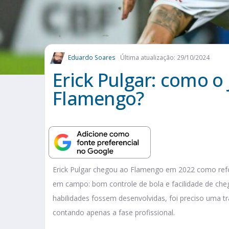
Eduardo Soares
Última atualização: 29/10/2024
Erick Pulgar: como o
Flamengo?
Erick Pulgar chegou ao Flamengo em 2022 como reforç
em campo: bom controle de bola e facilidade de che
habilidades fossem desenvolvidas, foi preciso uma tr
contando apenas a fase profissional.