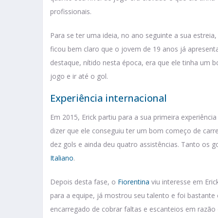
profissionais.
Para se ter uma ideia, no ano seguinte a sua estreia,
ficou bem claro que o jovem de 19 anos já apresen
destaque, nítido nesta época, era que ele tinha um 
jogo e ir até o gol.
Experiência internacional
Em 2015, Erick partiu para a sua primeira experiência
dizer que ele conseguiu ter um bom começo de carrei
dez gols e ainda deu quatro assistências. Tanto os 
Italiano
.
Depois desta fase, o
Fiorentina
viu interesse em Eri
para a equipe, já mostrou seu talento e foi bastante 
encarregado de cobrar faltas e escanteios em razão d