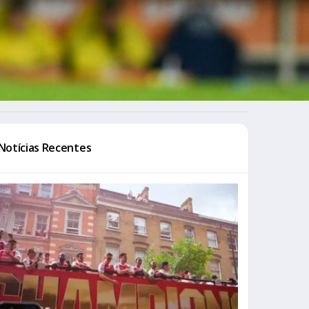
Notícias Recentes