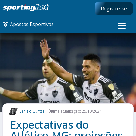
Registre-se
Apostas Esportivas
CONMEBOL LIBERTADORES
FUTEBOL NACIONAL
FUTEBOL INTERNACIONAL
COMO APOSTAR
Lenizio Güntzel
Última atualização: 25/10/2024
MAIS ESPORTES
Expectativas do
Atlético-MG: projeções