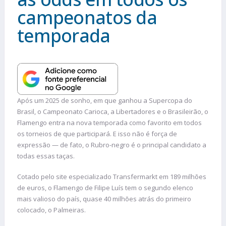
campeonatos da
temporada
Após um 2025 de sonho, em que ganhou a Supercopa do
Brasil, o Campeonato Carioca, a Libertadores e o Brasileirão, o
Flamengo entra na nova temporada como favorito em todos
os torneios de que participará. E isso não é força de
expressão — de fato, o Rubro-negro é o principal candidato a
todas essas taças.
Cotado pelo site especializado Transfermarkt em 189 milhões
de euros, o Flamengo de Filipe Luís tem o segundo elenco
mais valioso do país, quase 40 milhões atrás do primeiro
colocado, o Palmeiras.