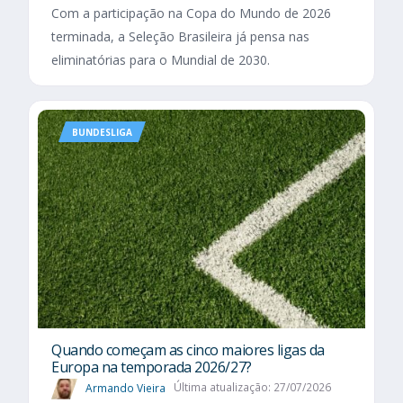
Com a participação na Copa do Mundo de 2026
terminada, a Seleção Brasileira já pensa nas
eliminatórias para o Mundial de 2030.
BUNDESLIGA
Quando começam as cinco maiores ligas da
Europa na temporada 2026/27?
Armando Vieira
Última atualização: 27/07/2026