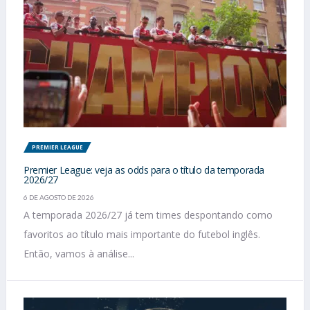
PREMIER LEAGUE
Premier League: veja as odds para o título da temporada
2026/27
6 DE AGOSTO DE 2026
A temporada 2026/27 já tem times despontando como
favoritos ao título mais importante do futebol inglês.
Então, vamos à análise...