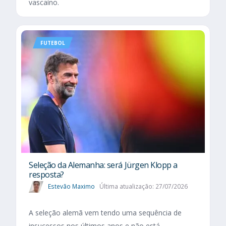
vascaíno.
FUTEBOL
Seleção da Alemanha: será Jürgen Klopp a
resposta?
Estevão Maximo
Última atualização: 27/07/2026
A seleção alemã vem tendo uma sequência de
insucessos nos últimos anos e não está