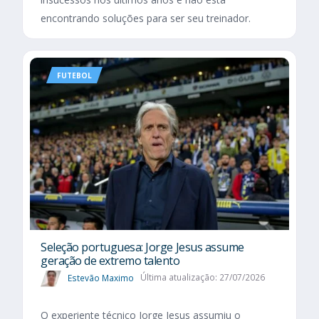
encontrando soluções para ser seu treinador.
FUTEBOL
Seleção portuguesa: Jorge Jesus assume
geração de extremo talento
Estevão Maximo
Última atualização: 27/07/2026
O experiente técnico Jorge Jesus assumiu o