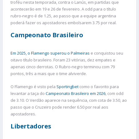
troféu nesta temporada, contra o Lanús, em partidas que
acontecerão em 19 e 26 de fevereiro. A odd para o título
rubro-negro é de 1.25, ao passo que a equipe argentina
poderá fazer os apostadores embolsarem 3.75 por real.
Campeonato Brasileiro
Em 2025, o Flamengo superou o Palmeiras
e conquistou seu
oitavo título brasileiro. Foram 23 vitórias, dez empates e
apenas cinco derrotas. O Rubro-negro terminou com 79
pontos, três a mais que o time alviverde.
O Flamengo é visto pela
Sportingbet
como o favorito para
levantar a taça do
Campeonato Brasileiro em 2026
, com odd
de 3.10. O Verdão aparece na sequência, com cota de 3.50, ao
passo que o Cruzeiro pode render 6.50 por real aos
apostadores.
Libertadores