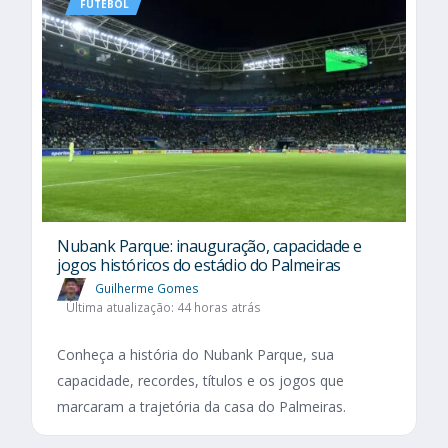
FUTEBOL
Nubank Parque: inauguração, capacidade e
jogos históricos do estádio do Palmeiras
Guilherme Gomes
Última atualização: 44 horas atrás
Conheça a história do Nubank Parque, sua
capacidade, recordes, títulos e os jogos que
marcaram a trajetória da casa do Palmeiras.