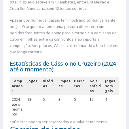
total, o goleiro esteve em 13 embates, entre Brasileirão e
Copa Sul-Americana, com 12 tentos sofridos.
Apesar dos números, Cássio tem mostrado confiança frente
ao gol. O arqueiro adotou uma postura diferente, com
pedidos frequentes de apoio para a torcida e a admissão da
culpa em falhas entre os confrontos, não importa a
competição. Aos poucos, Cássio vai retomando a boa fase em
sua longa carreira.
Estatísticas de Cássio no Cruzeiro (2024-
até o momento):
Temp
Jogos
Vitóri
Empat
Derro
Gols
Jogos
orada
as
es
tas
sofrid
sem
:
os
gols
2024-
13
5
3
5
12
4
até o
mome
nto
*números podem ser atualizados a qualquer momento