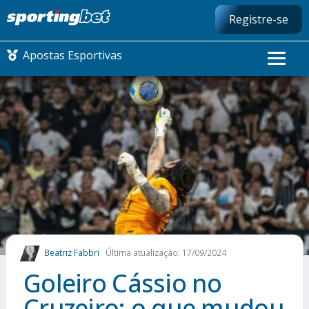
Registre-se
Apostas Esportivas
CONMEBOL LIBERTADORES
FUTEBOL NACIONAL
FUTEBOL INTERNACIONAL
COMO APOSTAR
Beatriz Fabbri
Última atualização: 17/09/2024
MAIS ESPORTES
Goleiro Cássio no
Cruzeiro: o que mudou