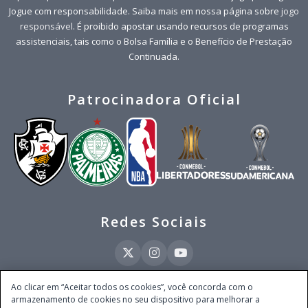
Jogue com responsabilidade. Saiba mais em nossa página sobre
jogo
responsável
. É proibido apostar usando recursos de programas
assistenciais, tais como o Bolsa Família e o Benefício de Prestação
Continuada.
Patrocinadora Oficial
Redes Sociais
Ao clicar em “Aceitar todos os cookies”, você concorda com o
armazenamento de cookies no seu dispositivo para melhorar a
Este site é operado pela Ventmear Brasil LTDA (CNPJ 52.868.380/0001-84), com