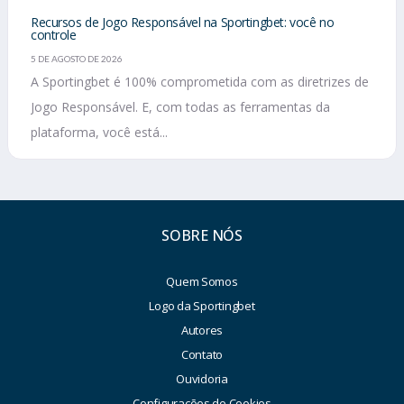
Recursos de Jogo Responsável na Sportingbet: você no
controle
5 DE AGOSTO DE 2026
A Sportingbet é 100% comprometida com as diretrizes de
Jogo Responsável. E, com todas as ferramentas da
plataforma, você está...
SOBRE NÓS
Quem Somos
Logo da Sportingbet
Autores
Contato
Ouvidoria
Configurações de Cookies