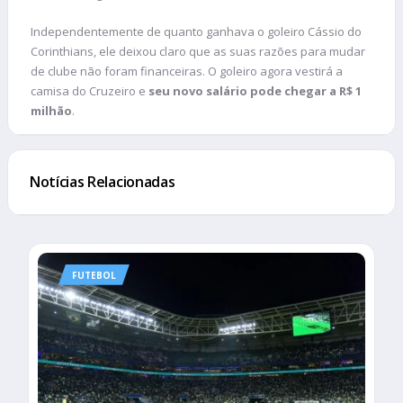
Independentemente de quanto ganhava o goleiro Cássio do
Corinthians, ele deixou claro que as suas razões para mudar
de clube não foram financeiras. O goleiro agora vestirá a
camisa do Cruzeiro e
seu novo salário pode chegar a R$ 1
milhão
.
Notícias Relacionadas
FUTEBOL