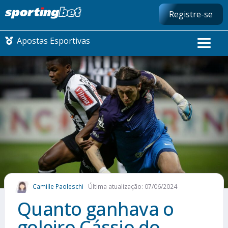
Registre-se
Apostas Esportivas
CONMEBOL LIBERTADORES
FUTEBOL NACIONAL
FUTEBOL INTERNACIONAL
COMO APOSTAR
Camille Paoleschi
Última atualização: 07/06/2024
MAIS ESPORTES
Quanto ganhava o
goleiro Cássio do