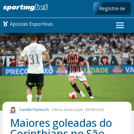
Registre-se
Apostas Esportivas
CONMEBOL LIBERTADORES
FUTEBOL NACIONAL
FUTEBOL INTERNACIONAL
COMO APOSTAR
Camille Paoleschi
Última atualização: 20/06/2024
MAIS ESPORTES
Maiores goleadas do
Corinthians no São