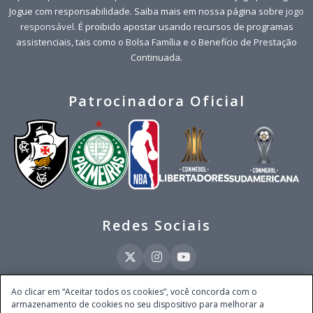
Jogue com responsabilidade. Saiba mais em nossa página sobre
jogo
responsável
. É proibido apostar usando recursos de programas
assistenciais, tais como o Bolsa Família e o Benefício de Prestação
Continuada.
Patrocinadora Oficial
Redes Sociais
Ao clicar em “Aceitar todos os cookies”, você concorda com o
armazenamento de cookies no seu dispositivo para melhorar a
Este site é operado pela Ventmear Brasil LTDA (CNPJ 52.868.380/0001-84), com