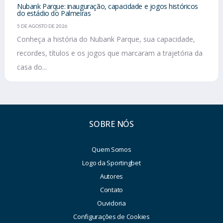
Nubank Parque: inauguração, capacidade e jogos históricos
do estádio do Palmeiras
5 DE AGOSTO DE 2026
Conheça a história do Nubank Parque, sua capacidade,
recordes, títulos e os jogos que marcaram a trajetória da
casa do...
SOBRE NÓS
Quem Somos
Logo da Sportingbet
Autores
Contato
Ouvidoria
Configurações de Cookies