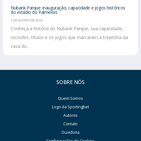
Nubank Parque: inauguração, capacidade e jogos históricos
do estádio do Palmeiras
5 DE AGOSTO DE 2026
Conheça a história do Nubank Parque, sua capacidade,
recordes, títulos e os jogos que marcaram a trajetória da
casa do...
SOBRE NÓS
Quem Somos
Logo da Sportingbet
Autores
Contato
Ouvidoria
Configurações de Cookies