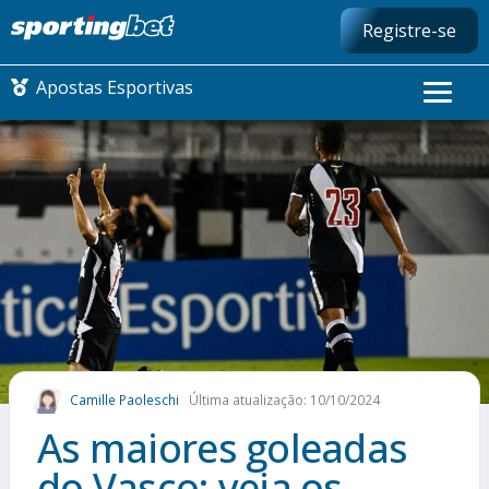
Registre-se
Apostas Esportivas
CONMEBOL LIBERTADORES
FUTEBOL NACIONAL
FUTEBOL INTERNACIONAL
COMO APOSTAR
Camille Paoleschi
Última atualização: 10/10/2024
MAIS ESPORTES
As maiores goleadas
do Vasco: veja os