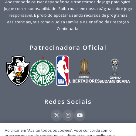
Apostar pode causar dependência e transtornos do jogo patológico.
Jogue com responsabilidade. Saiba mais em nossa página sobre
jogo
responsável
. É proibido apostar usando recursos de programas
assistenciais, tais como o Bolsa Família e o Benefício de Prestação
Continuada.
Patrocinadora Oficial
Redes Sociais
Ao clicar em “Aceitar todos os cookies”, você concorda com o
armazenamento de cookies no seu dispositivo para melhorar a
Este site é operado pela Ventmear Brasil LTDA (CNPJ 52.868.380/0001-84), com