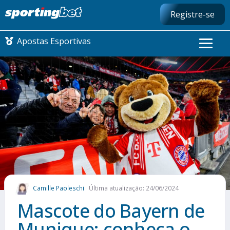
Registre-se
Apostas Esportivas
CONMEBOL LIBERTADORES
FUTEBOL NACIONAL
FUTEBOL INTERNACIONAL
COMO APOSTAR
Camille Paoleschi
Última atualização: 24/06/2024
MAIS ESPORTES
Mascote do Bayern de
Munique: conheça o