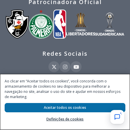
Patrocinadora Oficial
Redes Sociais
Ao clicar em “Aceitar todos os cookies”, você concorda com o
armazenamento de cookies no seu dispositivo para melhorar a
Este site é operado pela Ventmear Brasil LTDA (CNPJ 52.868.380/0001-84), com
navegação no site, analisar o uso do site e ajudar em nossos esforços
endereço na Avenida Brigadeiro Faria Lima, nº 4.055, 3º andar, Itaim Bibi, no
de marketing.
Município de São Paulo, Estado de São Paulo, CEP 04538-133, Brasil - empresa
autorizada a operar apostas de quota fixa em todo território nacional pela
Aceitar todos os cookies
Secretaria de Prêmios e Apostas do Ministério da Fazenda, conforme Portaria nº
247, de 07.02.2025, publicada no DOU em 11.2.2025.
Definições de cookies