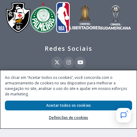
Redes Sociais
Ao clicar em “Aceitar todos os cookies”, você concorda com o
armazenamento de cookies no seu dispositivo para melhorar a
Este site é operado pela Ventmear Brasil LTDA (CNPJ 52.868.380/0001-84), com
navegação no site, analisar o uso do site e ajudar em nossos esforços
endereço na Avenida Brigadeiro Faria Lima, nº 4.055, 3º andar, Itaim Bibi, no
de marketing.
Município de São Paulo, Estado de São Paulo, CEP 04538-133, Brasil - empresa
autorizada a operar apostas de quota fixa em todo território nacional pela
Secretaria de Prêmios e Apostas do Ministério da Fazenda, conforme Portaria nº
Aceitar todos os cookies
247, de 07.02.2025, publicada no DOU em 11.2.2025.
Definições de cookies