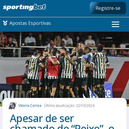
Registre-se
Apostas Esportivas
CONMEBOL LIBERTADORES
FUTEBOL NACIONAL
FUTEBOL INTERNACIONAL
COMO APOSTAR
Vitoria Correa
Última atualização: 22/10/2024
MAIS ESPORTES
Apesar de ser
chamado de “Peixe”, o