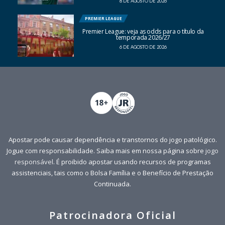
8 DE AGOSTO DE 2026
PREMIER LEAGUE
Premier League: veja as odds para o título da
temporada 2026/27
6 DE AGOSTO DE 2026
Apostar pode causar dependência e transtornos do jogo patológico.
Jogue com responsabilidade. Saiba mais em nossa página sobre
jogo
responsável
. É proibido apostar usando recursos de programas
assistenciais, tais como o Bolsa Família e o Benefício de Prestação
Continuada.
Patrocinadora Oficial