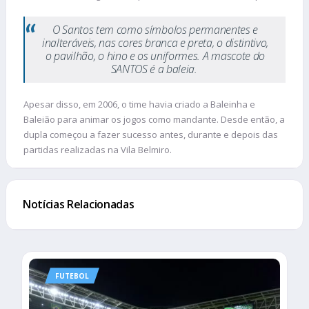
O Santos tem como símbolos permanentes e
inalteráveis, nas cores branca e preta, o distintivo,
o pavilhão, o hino e os uniformes. A mascote do
SANTOS é a baleia.
Apesar disso, em 2006, o time havia criado a Baleinha e
Baleião para animar os jogos como mandante. Desde então, a
dupla começou a fazer sucesso antes, durante e depois das
partidas realizadas na Vila Belmiro.
Notícias Relacionadas
FUTEBOL