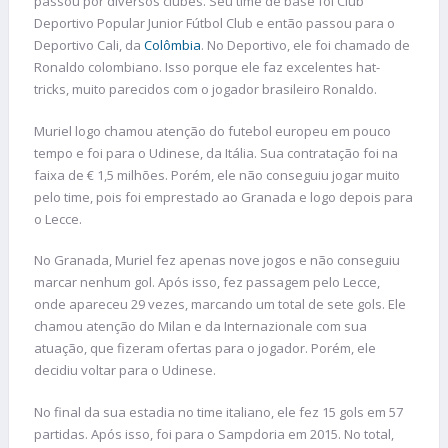
passou por diversos clubes. Seu time de base foi Club
Deportivo Popular Junior Fútbol Club e então passou para o
Deportivo Cali, da
Colômbia
. No Deportivo, ele foi chamado de
Ronaldo colombiano. Isso porque ele faz excelentes hat-
tricks, muito parecidos com o jogador brasileiro Ronaldo.
Muriel logo chamou atenção do futebol europeu em pouco
tempo e foi para o Udinese, da Itália. Sua contratação foi na
faixa de € 1,5 milhões. Porém, ele não conseguiu jogar muito
pelo time, pois foi emprestado ao Granada e logo depois para
o Lecce.
No Granada, Muriel fez apenas nove jogos e não conseguiu
marcar nenhum gol. Após isso, fez passagem pelo Lecce,
onde apareceu 29 vezes, marcando um total de sete gols. Ele
chamou atenção do Milan e da Internazionale com sua
atuação, que fizeram ofertas para o jogador. Porém, ele
decidiu voltar para o Udinese.
No final da sua estadia no time italiano, ele fez 15 gols em 57
partidas. Após isso, foi para o Sampdoria em 2015. No total,