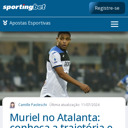
Registre-se
Apostas Esportivas
CONMEBOL LIBERTADORES
FUTEBOL NACIONAL
FUTEBOL INTERNACIONAL
COMO APOSTAR
Camille Paoleschi
Última atualização: 11/07/2024
MAIS ESPORTES
Muriel no Atalanta:
conheça a trajetória e