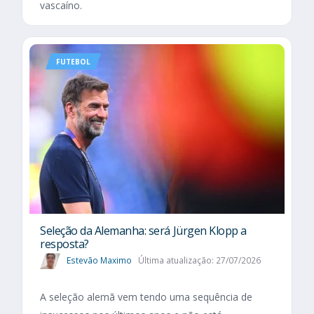
vascaíno.
FUTEBOL
Seleção da Alemanha: será Jürgen Klopp a
resposta?
Estevão Maximo
Última atualização: 27/07/2026
A seleção alemã vem tendo uma sequência de