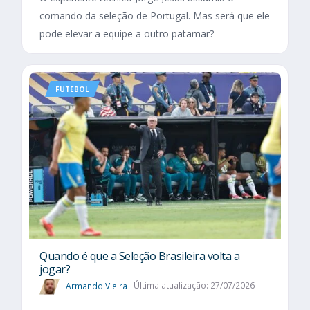
comando da seleção de Portugal. Mas será que ele
pode elevar a equipe a outro patamar?
FUTEBOL
Quando é que a Seleção Brasileira volta a
jogar?
Armando Vieira
Última atualização: 27/07/2026