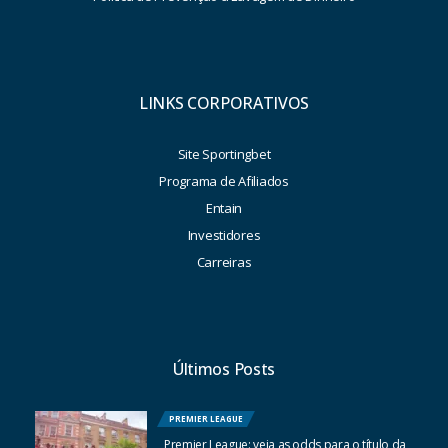
LINKS CORPORATIVOS
Site Sportingbet
Programa de Afiliados
Entain
Investidores
Carreiras
Últimos Posts
PREMIER LEAGUE
Premier League: veja as odds para o título da