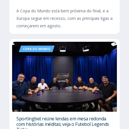
A Copa do Mundo está bem próxima do final, e a
Europa segue em recesso, com as principais ligas a
começarem em agosto.
COPA DO MUNDO
Sportingbet reúne lendas em mesa redonda
com histórias inéditas; veja o Futebol Legends