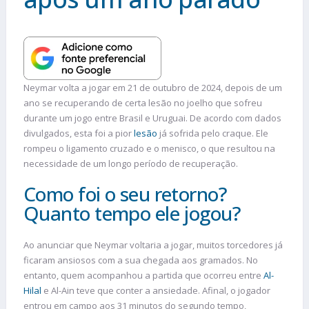
Neymar volta a jogar em 21 de outubro de 2024, depois de um
ano se recuperando de certa lesão no joelho que sofreu
durante um jogo entre Brasil e Uruguai. De acordo com dados
divulgados, esta foi a pior
lesão
já sofrida pelo craque. Ele
rompeu o ligamento cruzado e o menisco, o que resultou na
necessidade de um longo período de recuperação.
Como foi o seu retorno?
Quanto tempo ele jogou?
Ao anunciar que Neymar voltaria a jogar, muitos torcedores já
ficaram ansiosos com a sua chegada aos gramados. No
entanto, quem acompanhou a partida que ocorreu entre
Al-
Hilal
e Al-Ain teve que conter a ansiedade. Afinal, o jogador
entrou em campo aos 31 minutos do segundo tempo,