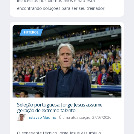
insucessos nos últimos anos e não está
encontrando soluções para ser seu treinador.
FUTEBOL
Seleção portuguesa: Jorge Jesus assume
geração de extremo talento
Estevão Maximo
Última atualização: 27/07/2026
O experiente técnico Jorge Jesus assumiu o