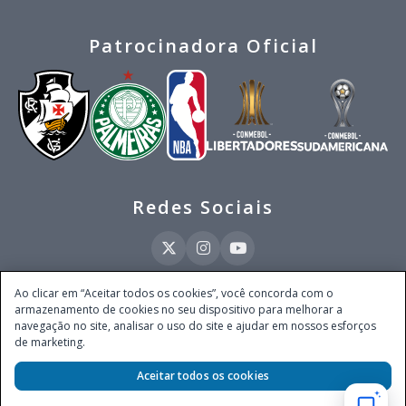
Patrocinadora Oficial
Redes Sociais
Ao clicar em “Aceitar todos os cookies”, você concorda com o
armazenamento de cookies no seu dispositivo para melhorar a
Este site é operado pela Ventmear Brasil LTDA (CNPJ 52.868.380/0001-84), com
navegação no site, analisar o uso do site e ajudar em nossos esforços
endereço na Avenida Brigadeiro Faria Lima, nº 4.055, 3º andar, Itaim Bibi, no
de marketing.
Município de São Paulo, Estado de São Paulo, CEP 04538-133, Brasil - empresa
autorizada a operar apostas de quota fixa em todo território nacional pela
Secretaria de Prêmios e Apostas do Ministério da Fazenda, conforme Portaria nº
Aceitar todos os cookies
247, de 07.02.2025, publicada no DOU em 11.2.2025.