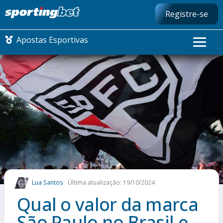
Registre-se
Apostas Esportivas
CONMEBOL LIBERTADORES
FUTEBOL NACIONAL
FUTEBOL INTERNACIONAL
COMO APOSTAR
Lua Santos
Última atualização: 19/10/2024
MAIS ESPORTES
Qual o valor da marca
São Paulo no Brasil e