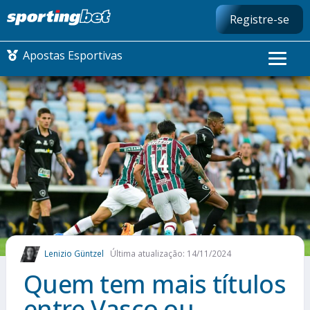
Registre-se
Apostas Esportivas
CONMEBOL LIBERTADORES
FUTEBOL NACIONAL
FUTEBOL INTERNACIONAL
COMO APOSTAR
Lenizio Güntzel
Última atualização: 14/11/2024
MAIS ESPORTES
Quem tem mais títulos
entre Vasco ou