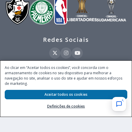
Redes Sociais
Ao clicar em “Aceitar todos os cookies”, você concorda com o
armazenamento de cookies no seu dispositivo para melhorar a
Este site é operado pela Ventmear Brasil LTDA (CNPJ 52.868.380/0001-84), com
navegação no site, analisar o uso do site e ajudar em nossos esforços
endereço na Avenida Brigadeiro Faria Lima, nº 4.055, 3º andar, Itaim Bibi, no
de marketing.
Município de São Paulo, Estado de São Paulo, CEP 04538-133, Brasil - empresa
autorizada a operar apostas de quota fixa em todo território nacional pela
Secretaria de Prêmios e Apostas do Ministério da Fazenda, conforme Portaria nº
Aceitar todos os cookies
247, de 07.02.2025, publicada no DOU em 11.2.2025.
Definições de cookies