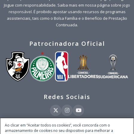
Jogue com responsabilidade. Saiba mais em nossa página sobre
jogo
responsável
. É proibido apostar usando recursos de programas
assistenciais, tais como o Bolsa Família e o Benefício de Prestação
Continuada.
Patrocinadora Oficial
Redes Sociais
Ao clicar em “Aceitar todos os cookies”, você concorda com o
armazenamento de cookies no seu dispositivo para melhorar a
Este site é operado pela Ventmear Brasil LTDA (CNPJ 52.868.380/0001-84), com