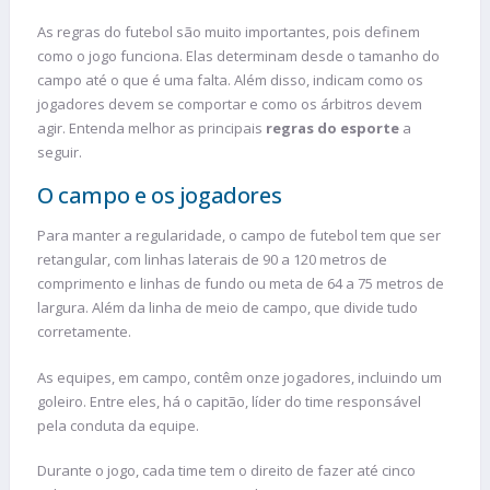
As regras do futebol são muito importantes, pois definem
como o jogo funciona. Elas determinam desde o tamanho do
campo até o que é uma falta. Além disso, indicam como os
jogadores devem se comportar e como os árbitros devem
agir. Entenda melhor as principais
regras do esporte
a
seguir.
O campo e os jogadores
Para manter a regularidade, o campo de futebol tem que ser
retangular, com linhas laterais de 90 a 120 metros de
comprimento e linhas de fundo ou meta de 64 a 75 metros de
largura. Além da linha de meio de campo, que divide tudo
corretamente.
As equipes, em campo, contêm onze jogadores, incluindo um
goleiro. Entre eles, há o capitão, líder do time responsável
pela conduta da equipe.
Durante o jogo, cada time tem o direito de fazer até cinco