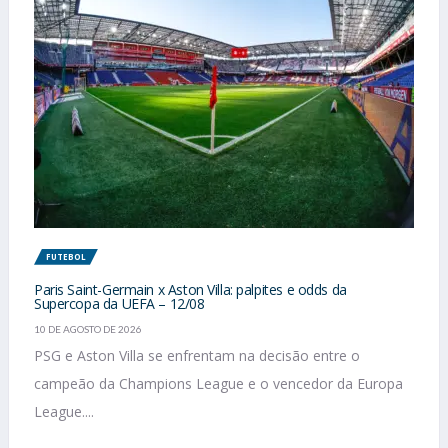
FUTEBOL
Paris Saint-Germain x Aston Villa: palpites e odds da
Supercopa da UEFA – 12/08
10 DE AGOSTO DE 2026
PSG e Aston Villa se enfrentam na decisão entre o
campeão da Champions League e o vencedor da Europa
League....