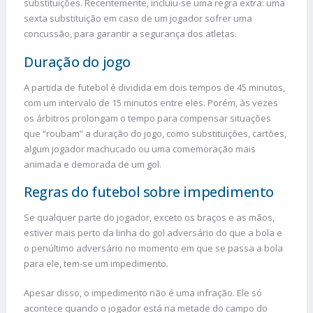
substituições. Recentemente, incluiu-se uma regra extra: uma
sexta substituição em caso de um jogador sofrer uma
concussão, para garantir a segurança dos atletas.
Duração do jogo
A partida de futebol é dividida em dois tempos de 45 minutos,
com um intervalo de 15 minutos entre eles. Porém, às vezes
os árbitros prolongam o tempo para compensar situações
que “roubam” a duração do jogo, como substituições, cartões,
algum jogador machucado ou uma comemoração mais
animada e demorada de um gol.
Regras do futebol sobre impedimento
Se qualquer parte do jogador, exceto os braços e as mãos,
estiver mais perto da linha do gol adversário do que a bola e
o penúltimo adversário no momento em que se passa a bola
para ele, tem-se um impedimento.
Apesar disso, o impedimento não é uma infração. Ele só
acontece quando o jogador está na metade do campo do