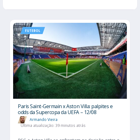
FUTEBOL
Paris Saint-Germain x Aston Villa: palpites e
odds da Supercopa da UEFA – 12/08
Armando Vieira
Última atualização: 39 minutos atrás