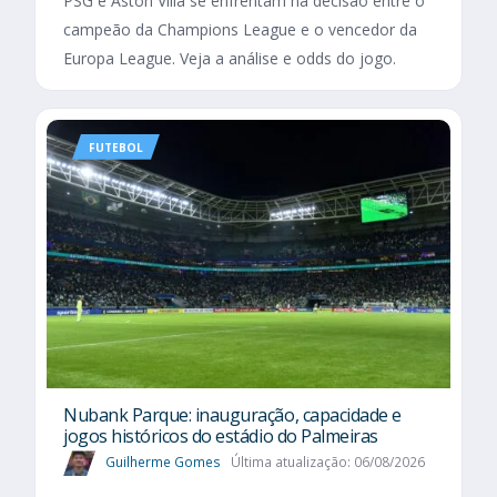
PSG e Aston Villa se enfrentam na decisão entre o
campeão da Champions League e o vencedor da
Europa League. Veja a análise e odds do jogo.
FUTEBOL
Nubank Parque: inauguração, capacidade e
jogos históricos do estádio do Palmeiras
Guilherme Gomes
Última atualização: 06/08/2026