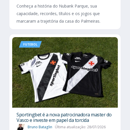
Conheça a história do Nubank Parque, sua
capacidade, recordes, títulos e os jogos que
marcaram a trajetória da casa do Palmeiras.
FUTEBOL
Sportingbet é a nova patrocinadora master do
Vasco e investe em papel da torcida
Bruno Bataglin
Última atualização: 28/07/2026