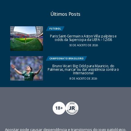
Últimos Posts
FUTEBOL
Paris Saint-Germain x Aston Villa: palpites e
odds da Supercopa da UEFA – 12/08
10 DE AGOSTO DE 2026
CAMPEONATO BRASILEIRO
Bruno Vicari: Big Odd para Mauricio, do
Palmeiras, marcar ou dar assistência contra o
Internacional
8 DE AGOSTO DE 2026
Apostar pode causar dependência e transtornos do jogo patológico.