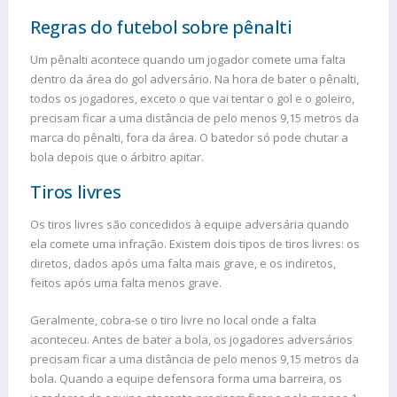
Regras do futebol sobre pênalti
Um pênalti acontece quando um jogador comete uma falta
dentro da área do gol adversário. Na hora de bater o pênalti,
todos os jogadores, exceto o que vai tentar o gol e o goleiro,
precisam ficar a uma distância de pelo menos 9,15 metros da
marca do pênalti, fora da área. O batedor só pode chutar a
bola depois que o árbitro apitar.
Tiros livres
Os tiros livres são concedidos à equipe adversária quando
ela comete uma infração. Existem dois tipos de tiros livres: os
diretos, dados após uma falta mais grave, e os indiretos,
feitos após uma falta menos grave.
Geralmente, cobra-se o tiro livre no local onde a falta
aconteceu. Antes de bater a bola, os jogadores adversários
precisam ficar a uma distância de pelo menos 9,15 metros da
bola. Quando a equipe defensora forma uma barreira, os