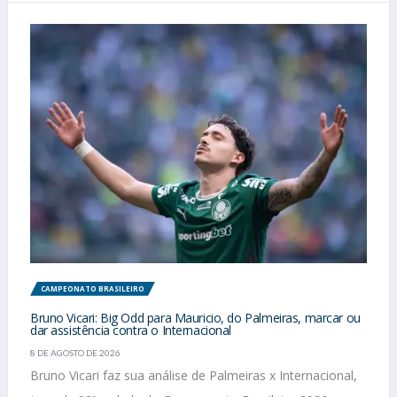
CAMPEONATO BRASILEIRO
Bruno Vicari: Big Odd para Mauricio, do Palmeiras, marcar ou
dar assistência contra o Internacional
8 DE AGOSTO DE 2026
Bruno Vicari faz sua análise de Palmeiras x Internacional,