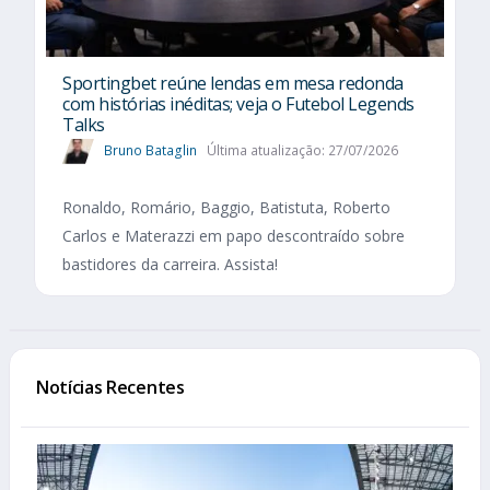
Sportingbet reúne lendas em mesa redonda
com histórias inéditas; veja o Futebol Legends
Talks
Bruno Bataglin
Última atualização: 27/07/2026
Ronaldo, Romário, Baggio, Batistuta, Roberto
Carlos e Materazzi em papo descontraído sobre
bastidores da carreira. Assista!
Notícias Recentes