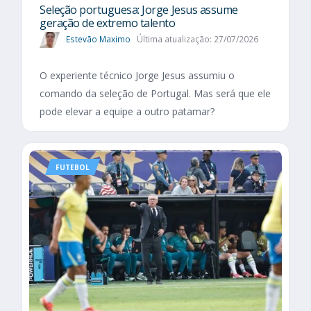
Seleção portuguesa: Jorge Jesus assume
geração de extremo talento
Estevão Maximo
Última atualização: 27/07/2026
O experiente técnico Jorge Jesus assumiu o
comando da seleção de Portugal. Mas será que ele
pode elevar a equipe a outro patamar?
FUTEBOL