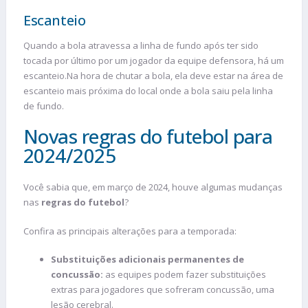
Escanteio
Quando a bola atravessa a linha de fundo após ter sido
tocada por último por um jogador da equipe defensora, há um
escanteio.Na hora de chutar a bola, ela deve estar na área de
escanteio mais próxima do local onde a bola saiu pela linha
de fundo.
Novas regras do futebol para
2024/2025
Você sabia que, em março de 2024, houve algumas mudanças
nas
regras do futebol
?
Confira as principais alterações para a temporada:
Substituições adicionais permanentes de
concussão:
as equipes podem fazer substituições
extras para jogadores que sofreram concussão, uma
lesão cerebral.