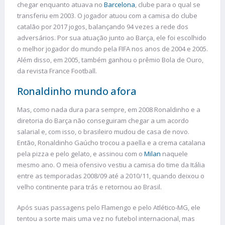
chegar enquanto atuava no
Barcelona
, clube para o qual se
transferiu em 2003. O jogador atuou com a camisa do clube
catalão por 2017 jogos, balançando 94 vezes a rede dos
adversários. Por sua atuação junto ao Barça, ele foi escolhido
o melhor jogador do mundo pela FIFA nos anos de 2004 e 2005.
Além disso, em 2005, também ganhou o prêmio Bola de Ouro,
da revista France Football.
Ronaldinho mundo afora
Mas, como nada dura para sempre, em 2008 Ronaldinho e a
diretoria do Barça não conseguiram chegar a um acordo
salarial e, com isso, o brasileiro mudou de casa de novo.
Então, Ronaldinho Gaúcho trocou a paella e a crema catalana
pela pizza e pelo gelato, e assinou com o
Milan
naquele
mesmo ano. O meia ofensivo vestiu a camisa do time da Itália
entre as temporadas 2008/09 até a 2010/11, quando deixou o
velho continente para trás e retornou ao Brasil.
Após suas passagens pelo Flamengo e pelo Atlético-MG, ele
tentou a sorte mais uma vez no futebol internacional, mas