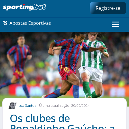
Registre-se
Apostas Esportivas
CONMEBOL LIBERTADORES
FUTEBOL NACIONAL
FUTEBOL INTERNACIONAL
COMO APOSTAR
Lua Santos
Última atualização: 20/09/2024
MAIS ESPORTES
Os clubes de
Ronaldinho Gaúcho: a