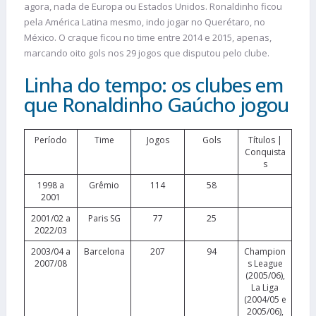
agora, nada de Europa ou Estados Unidos. Ronaldinho ficou
pela América Latina mesmo, indo jogar no Querétaro, no
México. O craque ficou no time entre 2014 e 2015, apenas,
marcando oito gols nos 29 jogos que disputou pelo clube.
Linha do tempo: os clubes em
que Ronaldinho Gaúcho jogou
Período
Time
Jogos
Gols
Títulos |
Conquista
s
1998 a
Grêmio
114
58
2001
2001/02 a
Paris SG
77
25
2022/03
2003/04 a
Barcelona
207
94
Champion
2007/08
s League
(2005/06),
La Liga
(2004/05 e
2005/06),