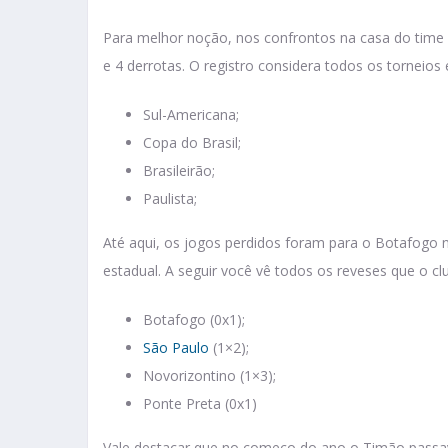
Para melhor noção, nos confrontos na casa do time 
e 4 derrotas. O registro considera todos os torneios
Sul-Americana;
Copa do Brasil;
Brasileirão;
Paulista;
Até aqui, os jogos perdidos foram para o Botafogo na
estadual. A seguir você vê todos os reveses que o c
Botafogo (0x1);
São Paulo
(1×2);
Novorizontino (1×3);
Ponte Preta (0x1)
Vale destacar que no começo do ano o Timão passa