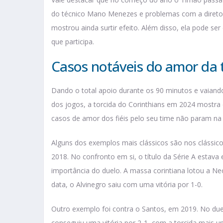
do técnico Mano Menezes e problemas com a diretori
mostrou ainda surtir efeito. Além disso, ela pode s
que participa.
Casos notáveis do amor da t
Dando o total apoio durante os 90 minutos e vaian
dos jogos, a torcida do Corinthians em 2024 mostra 
casos de amor dos fiéis pelo seu time não param na
Alguns dos exemplos mais clássicos são nos clássico
2018. No confronto em si, o título da Série A estava
importância do duelo. A massa corintiana lotou a 
data, o Alvinegro saiu com uma vitória por 1-0.
Outro exemplo foi contra o Santos, em 2019. No due
conseguiu uma vitória por 2-1, com a torcida mai