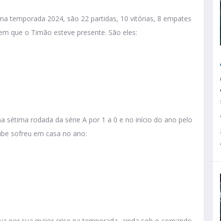
na temporada 2024, são 22 partidas, 10 vitórias, 8 empates
 em que o Timão esteve presente. São eles:
 sétima rodada da série A por 1 a 0 e no início do ano pelo
lube sofreu em casa no ano:
va por sua maior crise na temporada, ainda sob o comando