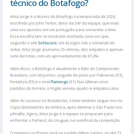
técnico do Botafogo?
Artur Jorge é o técnico do Botafogo na temporada de 2024,
escolhido por John Textor, dono da SAF da equipe, que mais
uma vez apostou em um português para comandar o time.
Essa escolha tem se mostrado acertada, uma vez que,
segundo o site
Sofascore
, em 42 jogos sob o comando do
clube, Artur Jorge acumulou 25 vitórias, dez empates e apenas
sete derrotas, com um aproveitamento de 67,4%.
Além disso, o Botafogo é atualmente o líder do Campeonato
Brasileiro, com 60 pontos, seguido de perto por Palmeiras (57),
Fortaleza (55) e o rival
Flamengo
(51). Nas últimas cinco
partidas do torneio, o Fogão venceu quatro e empatou uma.
Além do sucesso no Brasileirão, o time também segue vivo na
Copa Libertadores da América, após eliminar o São Paulo nos
pênaltis. Agora, Artur Jorge e a equipe se preparam para
enfrentar o Peñarol, do Uruguai, na semifinal da competição.
O primeiro confronto será no estádio Nilton Santos, no dia 23