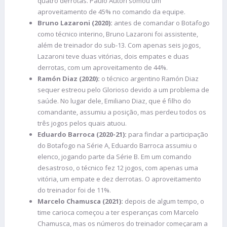
quatro derrotas. Paulo Autori somou um
aproveitamento de 45% no comando da equipe.
Bruno Lazaroni (2020):
antes de comandar o Botafogo
como técnico interino, Bruno Lazaroni foi assistente,
além de treinador do sub-13. Com apenas seis jogos,
Lazaroni teve duas vitórias, dois empates e duas
derrotas, com um aproveitamento de 44%.
Ramón Diaz (2020):
o técnico argentino Ramón Diaz
sequer estreou pelo Glorioso devido a um problema de
saúde. No lugar dele, Emiliano Diaz, que é filho do
comandante, assumiu a posição, mas perdeu todos os
três jogos pelos quais atuou.
Eduardo Barroca (2020-21):
para findar a participação
do Botafogo na Série A, Eduardo Barroca assumiu o
elenco, jogando parte da Série B. Em um comando
desastroso, o técnico fez 12 jogos, com apenas uma
vitória, um empate e dez derrotas. O aproveitamento
do treinador foi de 11%.
Marcelo Chamusca (2021):
depois de algum tempo, o
time carioca começou a ter esperanças com Marcelo
Chamusca, mas os números do treinador começaram a