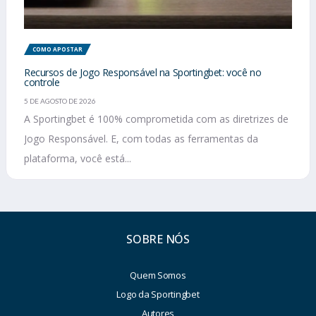
COMO APOSTAR
Recursos de Jogo Responsável na Sportingbet: você no
controle
5 DE AGOSTO DE 2026
A Sportingbet é 100% comprometida com as diretrizes de
Jogo Responsável. E, com todas as ferramentas da
plataforma, você está...
SOBRE NÓS
Quem Somos
Logo da Sportingbet
Autores