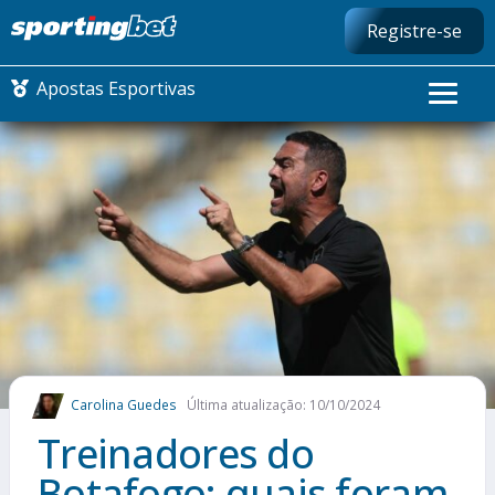
Registre-se
Apostas Esportivas
CONMEBOL LIBERTADORES
FUTEBOL NACIONAL
FUTEBOL INTERNACIONAL
COMO APOSTAR
Carolina Guedes
Última atualização: 10/10/2024
MAIS ESPORTES
Treinadores do
Botafogo: quais foram