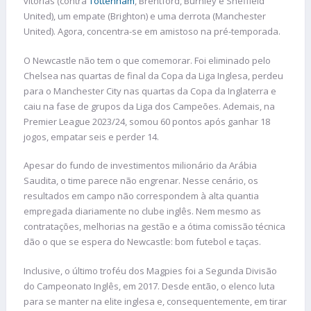
vitórias (contra
Tottenham
, Brentford, Burnley e Sheffield
United), um empate (Brighton) e uma derrota (Manchester
United). Agora, concentra-se em amistoso na pré-temporada.
O Newcastle não tem o que comemorar. Foi eliminado pelo
Chelsea nas quartas de final da Copa da Liga Inglesa, perdeu
para o Manchester City nas quartas da Copa da Inglaterra e
caiu na fase de grupos da Liga dos Campeões. Ademais, na
Premier League 2023/24, somou 60 pontos após ganhar 18
jogos, empatar seis e perder 14.
Apesar do fundo de investimentos milionário da Arábia
Saudita, o time parece não engrenar. Nesse cenário, os
resultados em campo não correspondem à alta quantia
empregada diariamente no clube inglês. Nem mesmo as
contratações, melhorias na gestão e a ótima comissão técnica
dão o que se espera do Newcastle: bom futebol e taças.
Inclusive, o último troféu dos Magpies foi a Segunda Divisão
do Campeonato Inglês, em 2017. Desde então, o elenco luta
para se manter na elite inglesa e, consequentemente, em tirar