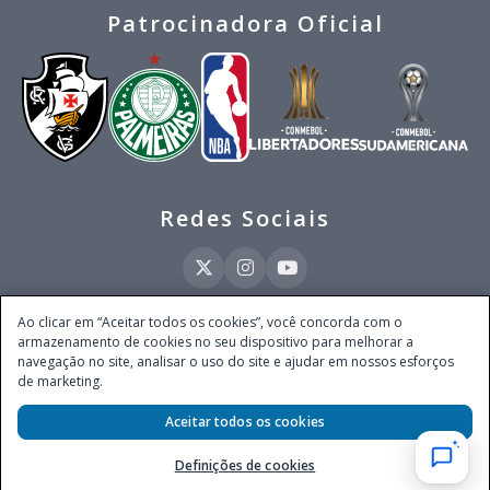
Patrocinadora Oficial
Redes Sociais
Ao clicar em “Aceitar todos os cookies”, você concorda com o
armazenamento de cookies no seu dispositivo para melhorar a
Este site é operado pela Ventmear Brasil LTDA (CNPJ 52.868.380/0001-84), com
navegação no site, analisar o uso do site e ajudar em nossos esforços
endereço na Avenida Brigadeiro Faria Lima, nº 4.055, 3º andar, Itaim Bibi, no
de marketing.
Município de São Paulo, Estado de São Paulo, CEP 04538-133, Brasil - empresa
autorizada a operar apostas de quota fixa em todo território nacional pela
Secretaria de Prêmios e Apostas do Ministério da Fazenda, conforme Portaria nº
Aceitar todos os cookies
247, de 07.02.2025, publicada no DOU em 11.2.2025.
Definições de cookies