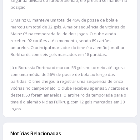
segunda divisão do futebol alemão, ele precisa se manter na
posição.
O Mainz 05 manteve um total de 46% de posse de bola e
marcou um total de 32 gols. A maior sequência de vitórias do
Mainz 05 na temporada foi de dois jogos. O clube ainda
recebeu 92 cartões até o momento, sendo 89 cartões
amarelos. O principal marcador do time é o alemão Jonathan
Burkhardt, com seis gols marcados em 18 partidas.
Já o Borussia Dortmund marcou 59 gols no torneio até agora,
com uma média de 56% de posse de bola ao longo das
partidas. O time chegou a registrar uma sequência de cinco
vitórias no campeonato. O clube recebeu apenas 57 cartões e,
destes, 53 foram amarelos. O artilheiro da temporada para o
time é o alemão Niclas Füllkrug, com 12 gols marcados em 30
jogos.
Notícias Relacionadas