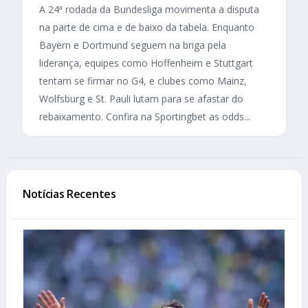
A 24ª rodada da Bundesliga movimenta a disputa
na parte de cima e de baixo da tabela. Enquanto
Bayern e Dortmund seguem na briga pela
liderança, equipes como Hoffenheim e Stuttgart
tentam se firmar no G4, e clubes como Mainz,
Wolfsburg e St. Pauli lutam para se afastar do
rebaixamento. Confira na Sportingbet as odds...
Notícias Recentes