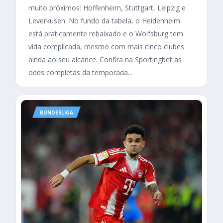
muito próximos: Hoffenheim, Stuttgart, Leipzig e
Leverkusen. No fundo da tabela, o Heidenheim
está praticamente rebaixado e o Wolfsburg tem
vida complicada, mesmo com mais cinco clubes
ainda ao seu alcance. Confira na Sportingbet as
odds completas da temporada...
BUNDESLIGA