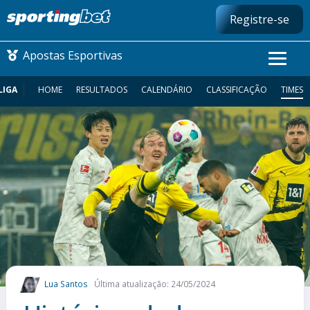
Registre-se
Apostas Esportivas
LIGA
HOME
RESULTADOS
CALENDÁRIO
CLASSIFICAÇÃO
TIMES
CONMEBOL LIBERTADORES
FUTEBOL NACIONAL
FUTEBOL INTERNACIONAL
COMO APOSTAR
MAIS ESPORTES
Lua Santos
Última atualização: 24/05/2024