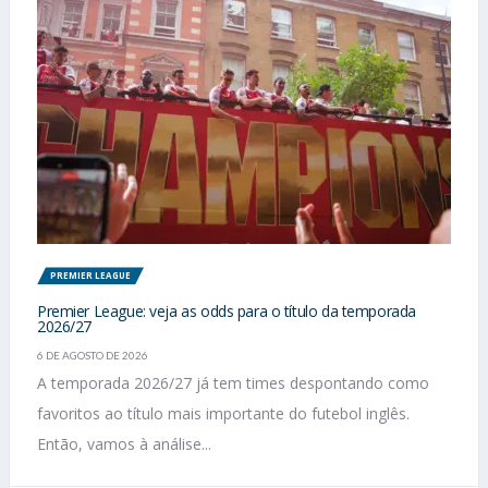
PREMIER LEAGUE
Premier League: veja as odds para o título da temporada
2026/27
6 DE AGOSTO DE 2026
A temporada 2026/27 já tem times despontando como
favoritos ao título mais importante do futebol inglês.
Então, vamos à análise...