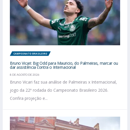
CAMPEONATO BRASILEIRO
Bruno Vicari: Big Odd para Mauricio, do Palmeiras, marcar ou
dar assistência contra o Internacional
8 DE AGOSTO DE 2026
Bruno Vicari faz sua análise de Palmeiras x Internacional,
jogo da 22ª rodada do Campeonato Brasileiro 2026.
Confira projeção e...