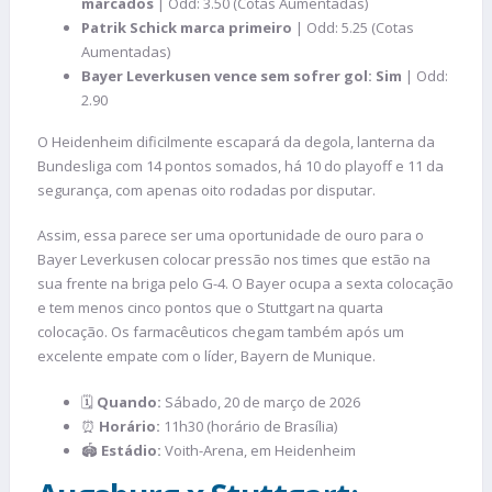
marcados
| Odd: 3.50 (Cotas Aumentadas)
Patrik Schick marca primeiro
| Odd: 5.25 (Cotas
Aumentadas)
Bayer Leverkusen vence sem sofrer gol: Sim
| Odd:
2.90
O Heidenheim dificilmente escapará da degola, lanterna da
Bundesliga com 14 pontos somados, há 10 do playoff e 11 da
segurança, com apenas oito rodadas por disputar.
Assim, essa parece ser uma oportunidade de ouro para o
Bayer Leverkusen colocar pressão nos times que estão na
sua frente na briga pelo G-4. O Bayer ocupa a sexta colocação
e tem menos cinco pontos que o Stuttgart na quarta
colocação. Os farmacêuticos chegam também após um
excelente empate com o líder, Bayern de Munique.
🗓️
Quando:
Sábado, 20 de março de 2026
⏰
Horário:
11h30 (horário de Brasília)
🏟️
Estádio:
Voith-Arena, em Heidenheim