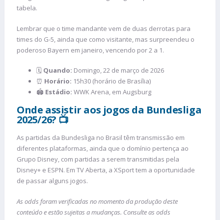
tabela.
Lembrar que o time mandante vem de duas derrotas para
times do G-5, ainda que como visitante, mas surpreendeu o
poderoso Bayern em janeiro, vencendo por 2 a 1.
🗓️
Quando:
Domingo, 22 de março de 2026
⏰
Horário:
15h30 (horário de Brasília)
🏟️
Estádio:
WWK Arena, em Augsburg
Onde assistir aos jogos da Bundesliga
2025/26? 📺
As partidas da Bundesliga no Brasil têm transmissão em
diferentes plataformas, ainda que o domínio pertença ao
Grupo Disney, com partidas a serem transmitidas pela
Disney+ e ESPN. Em TV Aberta, a XSport tem a oportunidade
de passar alguns jogos.
As odds foram verificadas no momento da produção deste
conteúdo e estão sujeitas a mudanças. Consulte as odds