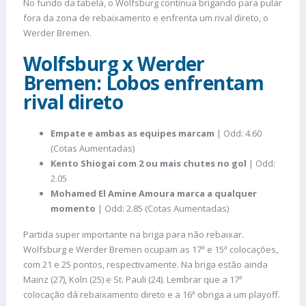
No fundo da tabela, o Wolfsburg continua brigando para pular
fora da zona de rebaixamento e enfrenta um rival direto, o
Werder Bremen.
Wolfsburg x Werder
Bremen: Lobos enfrentam
rival direto
Empate e ambas as equipes marcam
| Odd: 4.60
(Cotas Aumentadas)
Kento Shiogai com 2 ou mais chutes no gol
| Odd:
2.05
Mohamed El Amine Amoura marca a qualquer
momento
| Odd: 2.85 (Cotas Aumentadas)
Partida super importante na briga para não rebaixar.
Wolfsburg e Werder Bremen ocupam as 17ª e 15ª colocações,
com 21 e 25 pontos, respectivamente. Na briga estão ainda
Mainz (27), Koln (25) e St. Pauli (24). Lembrar que a 17ª
colocação dá rebaixamento direto e a 16ª obriga a um playoff.