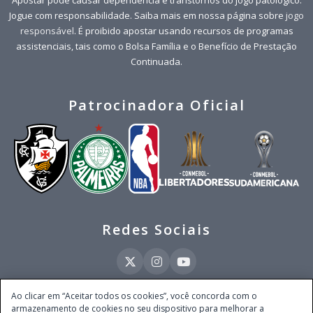
Apostar pode causar dependência e transtornos do jogo patológico.
Jogue com responsabilidade. Saiba mais em nossa página sobre
jogo
responsável
. É proibido apostar usando recursos de programas
assistenciais, tais como o Bolsa Família e o Benefício de Prestação
Continuada.
Patrocinadora Oficial
Redes Sociais
Ao clicar em “Aceitar todos os cookies”, você concorda com o
armazenamento de cookies no seu dispositivo para melhorar a
Este site é operado pela Ventmear Brasil LTDA (CNPJ 52.868.380/0001-84), com