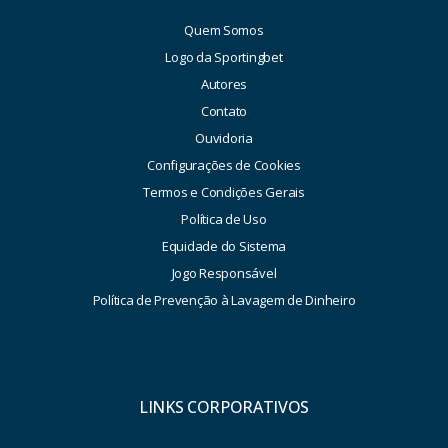
Quem Somos
Logo da Sportingbet
Autores
Contato
Ouvidoria
Configurações de Cookies
Termos e Condições Gerais
Política de Uso
Equidade do Sistema
Jogo Responsável
Política de Prevenção à Lavagem de Dinheiro
LINKS CORPORATIVOS