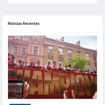
Notícias Recentes