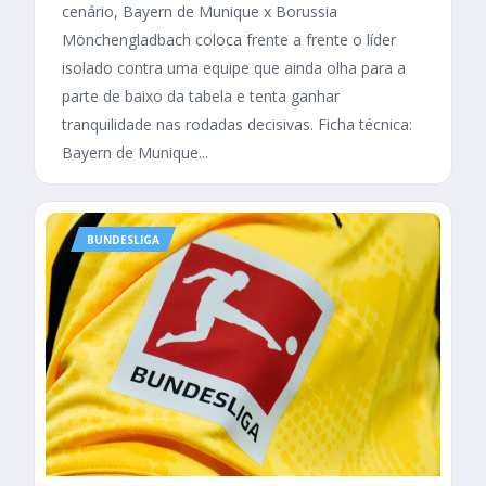
cenário, Bayern de Munique x Borussia
Mönchengladbach coloca frente a frente o líder
isolado contra uma equipe que ainda olha para a
parte de baixo da tabela e tenta ganhar
tranquilidade nas rodadas decisivas. Ficha técnica:
Bayern de Munique...
BUNDESLIGA