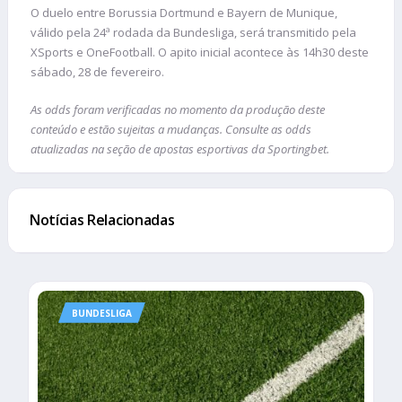
O duelo entre Borussia Dortmund e Bayern de Munique,
válido pela 24ª rodada da Bundesliga, será transmitido pela
XSports e OneFootball. O apito inicial acontece às 14h30 deste
sábado, 28 de fevereiro.
As odds foram verificadas no momento da produção deste
conteúdo e estão sujeitas a mudanças. Consulte as odds
atualizadas na seção de apostas esportivas da Sportingbet.
Notícias Relacionadas
BUNDESLIGA