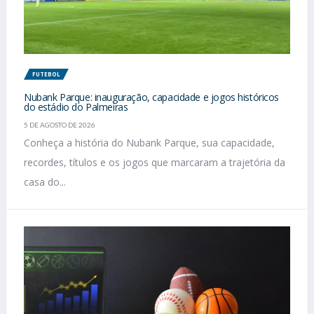
FUTEBOL
Nubank Parque: inauguração, capacidade e jogos históricos
do estádio do Palmeiras
5 DE AGOSTO DE 2026
Conheça a história do Nubank Parque, sua capacidade,
recordes, títulos e os jogos que marcaram a trajetória da
casa do...