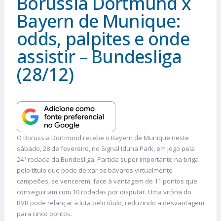
Borussia Dortmund x
Bayern de Munique:
odds, palpites e onde
assistir – Bundesliga
(28/12)
O Borussia Dortmund recebe o Bayern de Munique neste
sábado, 28 de fevereiro, no Signal Iduna Park, em jogo pela
24ª rodada da Bundesliga. Partida super importante na briga
pelo título que pode deixar os bávaros virtualmente
campeões, se vencerem, face à vantagem de 11 pontos que
conseguiriam com 10 rodadas por disputar. Uma vitória do
BVB pode relançar a luta pelo título, reduzindo a desvantagem
para cinco pontos.