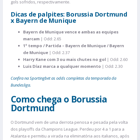
gols sofridos, respectivamente.
Dicas de palpites: Borussia Dortmund
x Bayern de Munique
Bayern de Munique vence e ambas as equipes
marcam
| Odd: 2.65
1º tempo / Partida – Bayern de Munique / Bayern
de Munique
| Odd: 2.37
Harry Kane com 3 ou mais chutes no gol
| Odd: 2.60
Luis Díaz marca a qualquer momento
| Odd: 2.30
Confira na Sportingbet as odds completas da temporada da
Bundesliga.
Como chega o Borussia
Dortmund
O Dortmund vem de uma derrota penosa e pesada pela volta
dos playoffs da Champions League. Perdeu por 4 a 1 para a
Atalanta e permitiu a virada na eliminatória aos italianos, após