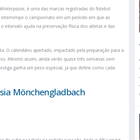
 Winterpause
, é uma das marcas registradas do futebol
m interrompe o campeonato em um período em que as
 intervalo ajuda na preservação física dos atletas e das
ta. O calendário apertado, impactado pela preparação para a
nso. Mesmo assim, ainda serão quase três semanas sem
desliga ganha um peso especial, já que define como cada
ssia Mönchengladbach
 de subir na tabela na rodada passada. Após o RB Leipzig