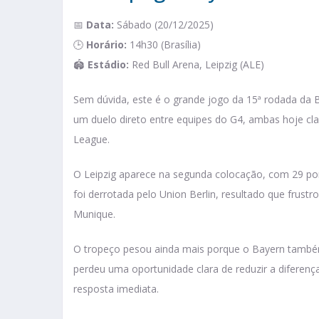
📅
Data:
Sábado (20/12/2025)
🕒
Horário:
14h30 (Brasília)
🏟️
Estádio:
Red Bull Arena, Leipzig (ALE)
Sem dúvida, este é o grande jogo da 15ª rodada da 
um duelo direto entre equipes do G4, ambas hoje cl
League.
O Leipzig aparece na segunda colocação, com 29 po
foi derrotada pelo Union Berlin, resultado que frust
Munique.
O tropeço pesou ainda mais porque o Bayern também
perdeu uma oportunidade clara de reduzir a diferen
resposta imediata.