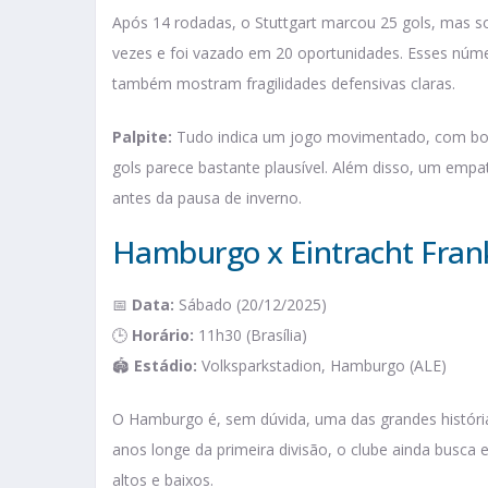
Após 14 rodadas, o Stuttgart marcou 25 gols, mas so
vezes e foi vazado em 20 oportunidades. Esses núme
também mostram fragilidades defensivas claras.
Palpite:
Tudo indica um jogo movimentado, com boa
gols parece bastante plausível. Além disso, um emp
antes da pausa de inverno.
Hamburgo x Eintracht Fran
📅
Data:
Sábado (20/12/2025)
🕒
Horário:
11h30 (Brasília)
🏟️
Estádio:
Volksparkstadion, Hamburgo (ALE)
O Hamburgo é, sem dúvida, uma das grandes história
anos longe da primeira divisão, o clube ainda busca
altos e baixos.