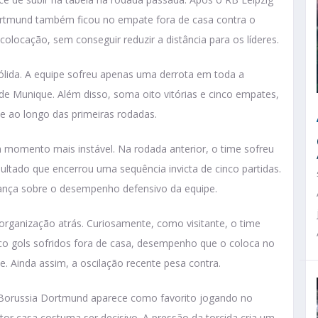
ortmund também ficou no empate fora de casa contra o
colocação, sem conseguir reduzir a distância para os líderes.
lida. A equipe sofreu apenas uma derrota em toda a
de Munique. Além disso, soma oito vitórias e cinco empates,
e ao longo das primeiras rodadas.
momento mais instável. Na rodada anterior, o time sofreu
ultado que encerrou uma sequência invicta de cinco partidas.
ança sobre o desempenho defensivo da equipe.
organização atrás. Curiosamente, como visitante, o time
co gols sofridos fora de casa, desempenho que o coloca no
 Ainda assim, a oscilação recente pesa contra.
Borussia Dortmund aparece como favorito jogando no
ator casa costuma ser decisivo. A pressão da torcida cria um