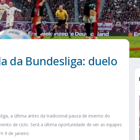
da da Bundesliga: duelo
ga, a última antes da tradicional pausa de inverno do
nto de ciclo. Será a última oportunidade de ver as equipes
 9 de janeiro.