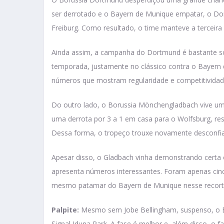
ser derrotado e o Bayern de Munique empatar, o D
Freiburg. Como resultado, o time manteve a terceira 
Ainda assim, a campanha do Dortmund é bastante só
temporada, justamente no clássico contra o Bayern 
números que mostram regularidade e competitividad
Do outro lado, o Borussia Mönchengladbach vive um 
uma derrota por 3 a 1 em casa para o Wolfsburg, res
Dessa forma, o tropeço trouxe novamente desconfi
Apesar disso, o Gladbach vinha demonstrando certa 
apresenta números interessantes. Foram apenas cin
mesmo patamar do Bayern de Munique nesse recorte.
Palpite:
Mesmo sem Jobe Bellingham, suspenso, o 
Signal Iduna Park. A fase é melhor e, além disso, o f