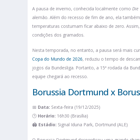
A pausa de inverno, conhecida localmente como
Die
alemão. Além do recesso de fim de ano, ela també
temperaturas costumam ficar abaixo de zero. Assim, o
condições dos gramados.
Nesta temporada, no entanto, a pausa será mais cur
Copa do Mundo de 2026
, reduziu o tempo de desca
jogos da Bundesliga. Portanto, a 15ª rodada da Bun
equipe chegará ao recesso.
Borussia Dortmund x Boru
📅
Data:
Sexta-feira (19/12/2025)
🕒
Horário:
16h30 (Brasília)
🏟️
Estádio:
Signal Iduna Park, Dortmund (ALE)
O Borussia Dortmund desperdiçou uma grande chance