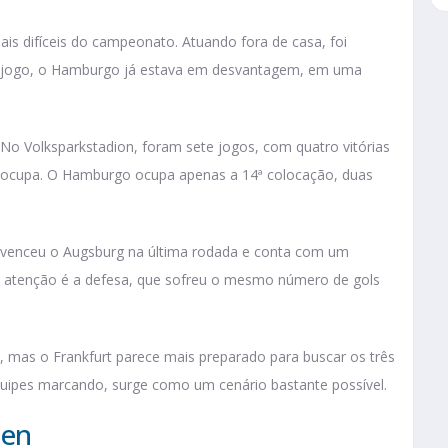
s difíceis do campeonato. Atuando fora de casa, foi
e jogo, o Hamburgo já estava em desvantagem, em uma
o Volksparkstadion, foram sete jogos, com quatro vitórias
eocupa. O Hamburgo ocupa apenas a 14ª colocação, duas
pe venceu o Augsburg na última rodada e conta com um
de atenção é a defesa, que sofreu o mesmo número de gols
, mas o Frankfurt parece mais preparado para buscar os três
quipes marcando, surge como um cenário bastante possível.
sen