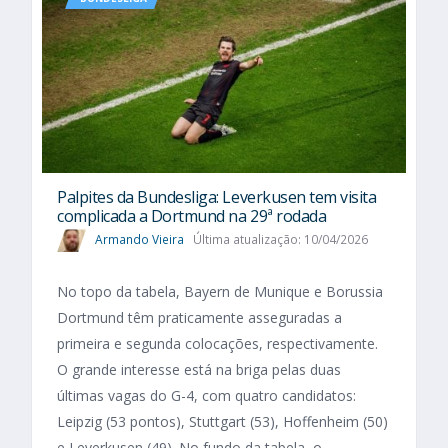
Palpites da Bundesliga: Leverkusen tem visita
complicada a Dortmund na 29ª rodada
Armando Vieira
Última atualização: 10/04/2026
No topo da tabela, Bayern de Munique e Borussia
Dortmund têm praticamente asseguradas a
primeira e segunda colocações, respectivamente.
O grande interesse está na briga pelas duas
últimas vagas do G-4, com quatro candidatos:
Leipzig (53 pontos), Stuttgart (53), Hoffenheim (50)
e Leverkusen (49). No fundo da tabela, o