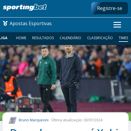
Registre-se
Apostas Esportivas
LIGA
HOME
RESULTADOS
CALENDÁRIO
CLASSIFICAÇÃO
TIMES
CONMEBOL LIBERTADORES
FUTEBOL NACIONAL
FUTEBOL INTERNACIONAL
COMO APOSTAR
MAIS ESPORTES
Bruno Marquesini
Última atualização: 03/07/2024