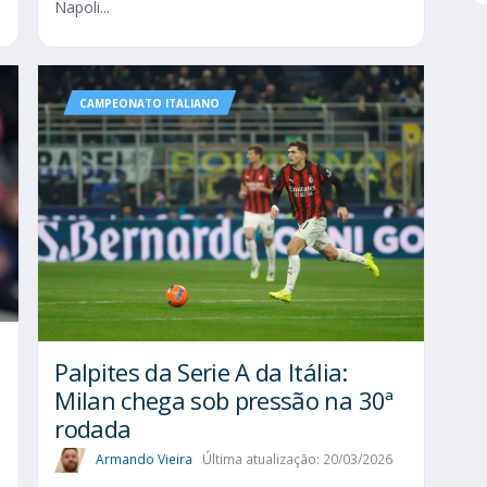
Napoli...
CAMPEONATO ITALIANO
Palpites da Serie A da Itália:
Milan chega sob pressão na 30ª
rodada
Armando Vieira
Última atualização: 20/03/2026