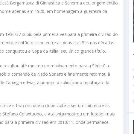
ocietà Bergamasca di Ginnastica e Scherma deu origem então
 o nome apenas em 1920, em homenagem à guerreira da
m 1936/37 subiu pela primeira vez para a primeira divisão do
mento e então oscilou entre as duas divisões nas décadas
 conquistou a Copa da Itália, seu único grande título.
que resultou até mesmo no rebaixamento para a Série C, o
 sob o comando de Nedo Sonetti e finalmente retornou à
e Caniggia e Evair ajudaram a solidificar a reputação do
ece e faz com que o clube volte a ser um ioiô entre as
 de Stefano Colantuono, a Atalanta mostrou um futebol mais
ão para a primeira divisão em 2010/11, onde permanece
então.