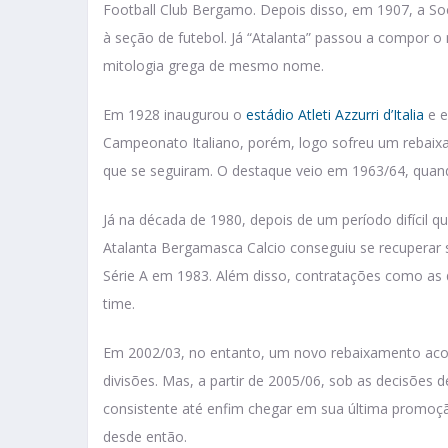
Football Club Bergamo. Depois disso, em 1907, a S
à seção de futebol. Já “Atalanta” passou a compor
mitologia grega de mesmo nome.
Em 1928 inaugurou o
estádio Atleti Azzurri d’Italia
e e
Campeonato Italiano, porém, logo sofreu um rebaixa
que se seguiram. O destaque veio em 1963/64, quando
Já na década de 1980, depois de um período difícil 
Atalanta Bergamasca Calcio conseguiu se recuperar
Série A em 1983. Além disso, contratações como as d
time.
Em 2002/03, no entanto, um novo rebaixamento acont
divisões. Mas, a partir de 2005/06, sob as decisões
consistente até enfim chegar em sua última promoç
desde 