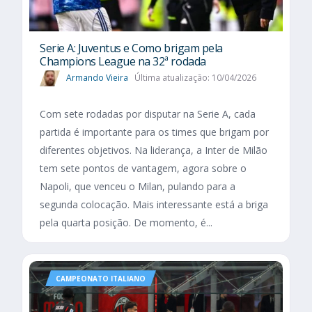
Serie A: Juventus e Como brigam pela
Champions League na 32ª rodada
Armando Vieira
Última atualização: 10/04/2026
Com sete rodadas por disputar na Serie A, cada
partida é importante para os times que brigam por
diferentes objetivos. Na liderança, a Inter de Milão
tem sete pontos de vantagem, agora sobre o
Napoli, que venceu o Milan, pulando para a
segunda colocação. Mais interessante está a briga
pela quarta posição. De momento, é...
CAMPEONATO ITALIANO