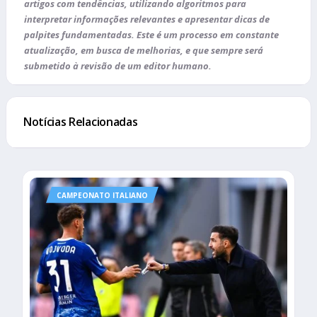
artigos com tendências, utilizando algoritmos para
interpretar informações relevantes e apresentar dicas de
palpites fundamentadas. Este é um processo em constante
atualização, em busca de melhorias, e que sempre será
submetido à revisão de um editor humano.
Notícias Relacionadas
CAMPEONATO ITALIANO