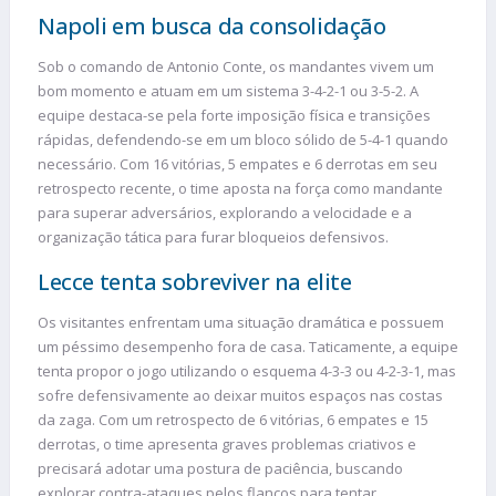
Napoli em busca da consolidação
Sob o comando de Antonio Conte, os mandantes vivem um
bom momento e atuam em um sistema 3-4-2-1 ou 3-5-2. A
equipe destaca-se pela forte imposição física e transições
rápidas, defendendo-se em um bloco sólido de 5-4-1 quando
necessário. Com 16 vitórias, 5 empates e 6 derrotas em seu
retrospecto recente, o time aposta na força como mandante
para superar adversários, explorando a velocidade e a
organização tática para furar bloqueios defensivos.
Lecce tenta sobreviver na elite
Os visitantes enfrentam uma situação dramática e possuem
um péssimo desempenho fora de casa. Taticamente, a equipe
tenta propor o jogo utilizando o esquema 4-3-3 ou 4-2-3-1, mas
sofre defensivamente ao deixar muitos espaços nas costas
da zaga. Com um retrospecto de 6 vitórias, 6 empates e 15
derrotas, o time apresenta graves problemas criativos e
precisará adotar uma postura de paciência, buscando
explorar contra-ataques pelos flancos para tentar