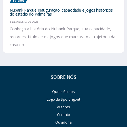
FUTEBOL
Nubank Parque: inauguração, capacidade e jogos históricos
do estádio do Palmeiras
5 DE AGOSTO DE 2026
Conheça a história do Nubank Parque, sua capacidade,
recordes, títulos e os jogos que marcaram a trajetória da
casa do...
SOBRE NÓS
Quem Somos
Logo da Sportingbet
Autores
Contato
Ouvidoria