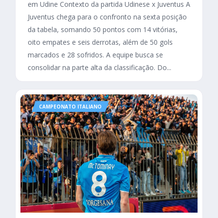
em Udine Contexto da partida Udinese x Juventus A
Juventus chega para o confronto na sexta posição
da tabela, somando 50 pontos com 14 vitórias,
oito empates e seis derrotas, além de 50 gols
marcados e 28 sofridos. A equipe busca se
consolidar na parte alta da classificação. Do...
CAMPEONATO ITALIANO