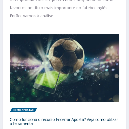
favoritos ao título mais importante do futebol inglês.
Então, vamos à análise...
COMO APOSTAR
Como funciona o recurso Encerrar Aposta? Veja como utilizar
a ferramenta