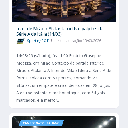
Inter de Milão x Atalanta: odds e palpites da
Série A da Itália (14/03)
SportingBOT
Última atualização: 13/03/2026
14/03/26 (sábado), às 11:00 Estádio Giuseppe
Meazza, em Milão Contexto da partida Inter de
Milão x Atalanta A Inter de Milão lidera a Serie A de
forma isolada com 67 pontos, somando 22
vitórias, um empate e cinco derrotas em 28 jogos.
A equipe ostenta o melhor ataque, com 64 gols
marcados, e a melhor...
CAMPEONATO ITALIANO