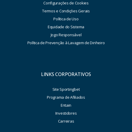
Configurações de Cookies
Termos e Condições Gerais
Política de Uso
Equidade do Sistema
Jogo Responsável
Política de Prevenção à Lavagem de Dinheiro
LINKS CORPORATIVOS
Site Sportingbet
Programa de Afiliados
Entain
Investidores
Carreiras