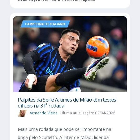
CAMPEONATO ITALIANO
Palpites da Serie A: times de Milão têm testes
difíceis na 31ª rodada
Armando Vieira
Última atualização: 02/04/2026
Mais uma rodada que pode ser importante na
briga pelo Scudetto. A Inter de Milão, líder da