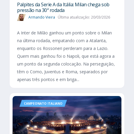
Palpites da Serie A da Itália: Milan chega sob
pressão na 30ª rodada
Armando Vieira
Última atualização: 20/03/2026
A Inter de Milão ganhou um ponto sobre o Milan
na última rodada, empatando com a Atalanta,
enquanto os Rossoneri perderam para a Lazio.
Quem mais ganhou foi o Napoli, que está agora a
um ponto da segunda colocação. Na perseguição,
têm o Como, Juventus e Roma, separados por
apenas três pontos e em briga...
CAMPEONATO ITALIANO