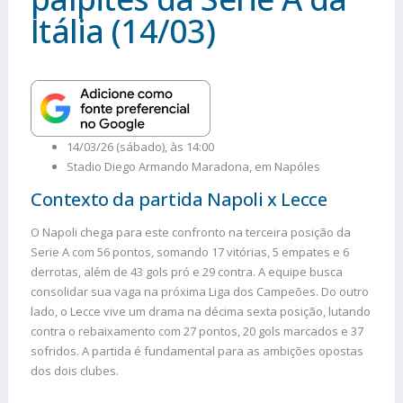
Itália (14/03)
14/03/26 (sábado), às 14:00
Stadio Diego Armando Maradona, em Napóles
Contexto da partida Napoli x Lecce
O Napoli chega para este confronto na terceira posição da
Serie A com 56 pontos, somando 17 vitórias, 5 empates e 6
derrotas, além de 43 gols pró e 29 contra. A equipe busca
consolidar sua vaga na próxima Liga dos Campeões. Do outro
lado, o Lecce vive um drama na décima sexta posição, lutando
contra o rebaixamento com 27 pontos, 20 gols marcados e 37
sofridos. A partida é fundamental para as ambições opostas
dos dois clubes.