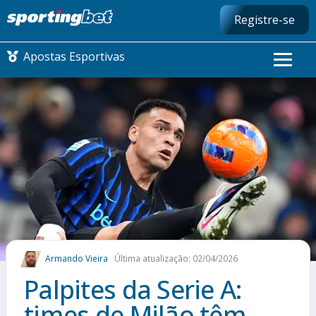
Registre-se
Apostas Esportivas
CONMEBOL LIBERTADORES
FUTEBOL NACIONAL
FUTEBOL INTERNACIONAL
COMO APOSTAR
Armando Vieira
Última atualização: 02/04/2026
MAIS ESPORTES
Palpites da Serie A:
times de Milão têm