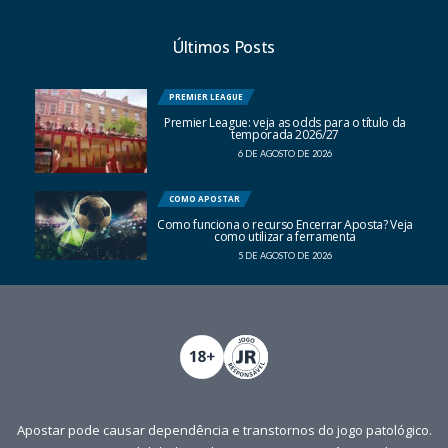
Últimos Posts
PREMIER LEAGUE
Premier League: veja as odds para o título da
temporada 2026/27
6 DE AGOSTO DE 2026
COMO APOSTAR
Como funciona o recurso Encerrar Aposta? Veja
como utilizar a ferramenta
5 DE AGOSTO DE 2026
Apostar pode causar dependência e transtornos do jogo patológico.