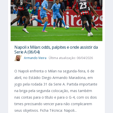
Napoli x Milan: odds, palpites e onde assistir da
Serie A (06/04)
Armando Vieira
Última atualização: 06/04/2026
O Napoli enfrenta o Milan na segunda-feira, 6 de
abril, no Estádio Diego Armando Maradona, em
jogo pela rodada 31 da Serie A. Partida importante
na briga pela segunda colocação, mas também
nas contas para o título e para o G-4, com os dois
times precisando vencer para não complicarem
seus objetivos. Ficha Técnica: Napoli...