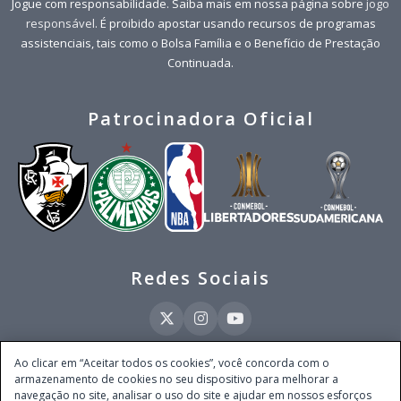
Jogue com responsabilidade. Saiba mais em nossa página sobre
jogo
responsável
. É proibido apostar usando recursos de programas
assistenciais, tais como o Bolsa Família e o Benefício de Prestação
Continuada.
Patrocinadora Oficial
Redes Sociais
Ao clicar em “Aceitar todos os cookies”, você concorda com o
armazenamento de cookies no seu dispositivo para melhorar a
Este site é operado pela Ventmear Brasil LTDA (CNPJ 52.868.380/0001-84), com
navegação no site, analisar o uso do site e ajudar em nossos esforços
endereço na Avenida Brigadeiro Faria Lima, nº 4.055, 3º andar, Itaim Bibi, no