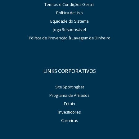
Termos e Condições Gerais
Política de Uso
Equidade do Sistema
Jogo Responsável
Política de Prevenção à Lavagem de Dinheiro
LINKS CORPORATIVOS
Site Sportingbet
Programa de Afiliados
Entain
Investidores
Carreiras