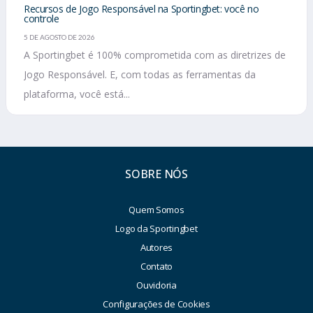
Recursos de Jogo Responsável na Sportingbet: você no
controle
5 DE AGOSTO DE 2026
A Sportingbet é 100% comprometida com as diretrizes de
Jogo Responsável. E, com todas as ferramentas da
plataforma, você está...
SOBRE NÓS
Quem Somos
Logo da Sportingbet
Autores
Contato
Ouvidoria
Configurações de Cookies