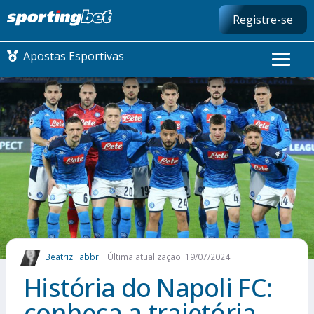
Registre-se
Apostas Esportivas
CONMEBOL LIBERTADORES
FUTEBOL NACIONAL
FUTEBOL INTERNACIONAL
COMO APOSTAR
Beatriz Fabbri
Última atualização: 19/07/2024
MAIS ESPORTES
História do Napoli FC:
conheça a trajetória