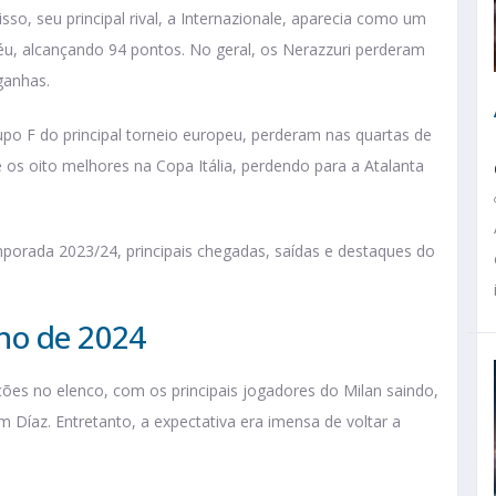
sso, seu principal rival, a Internazionale, aparecia como um
éu, alcançando 94 pontos. No geral, os Nerazzuri perderam
ganhas.
upo F do principal torneio europeu, perderam nas quartas de
 os oito melhores na Copa Itália, perdendo para a Atalanta
porada 2023/24, principais chegadas, saídas e destaques do
no de 2024
ões no elenco, com os principais jogadores do Milan saindo,
im Díaz. Entretanto, a expectativa era imensa de voltar a