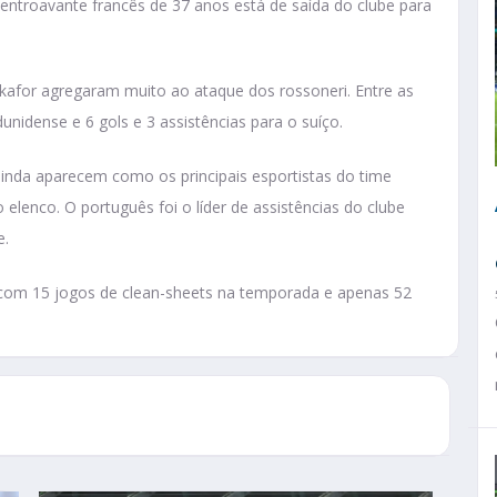
 centroavante francês de 37 anos está de saída do clube para
Okafor agregaram muito ao ataque dos rossoneri. Entre as
dunidense e 6 gols e 3 assistências para o suíço.
inda aparecem como os principais esportistas do time
o elenco. O português foi o líder de assistências do clube
e.
com 15 jogos de clean-sheets na temporada e apenas 52