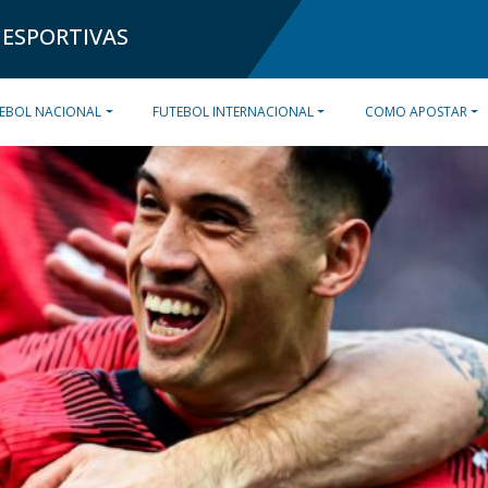
 ESPORTIVAS
EBOL NACIONAL
FUTEBOL INTERNACIONAL
COMO APOSTAR