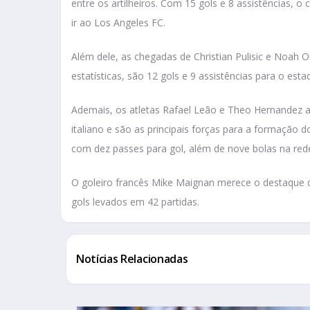
entre os artilheiros. Com 15 gols e 8 assistências, o
ir ao Los Angeles FC.
Além dele, as chegadas de Christian Pulisic e Noah 
estatísticas, são 12 gols e 9 assistências para o esta
Ademais, os atletas Rafael Leão e Theo Hernandez a
italiano e são as principais forças para a formação d
com dez passes para gol, além de nove bolas na red
O goleiro francês Mike Maignan merece o destaque 
gols levados em 42 partidas.
Notícias Relacionadas