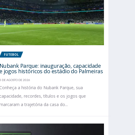
FUTEBOL
Nubank Parque: inauguração, capacidade
e jogos históricos do estádio do Palmeiras
5 DE AGOSTO DE 2026
Conheça a história do Nubank Parque, sua
capacidade, recordes, títulos e os jogos que
marcaram a trajetória da casa do...