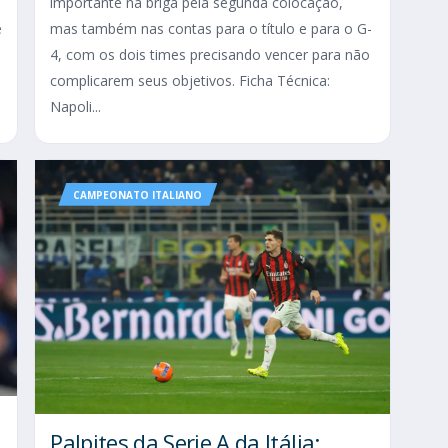
importante na briga pela segunda colocação,
e
mas também nas contas para o título e para o G-
4, com os dois times precisando vencer para não
complicarem seus objetivos. Ficha Técnica:
Napoli...
CAMPEONATO ITALIANO
Palpites da Serie A da Itália: