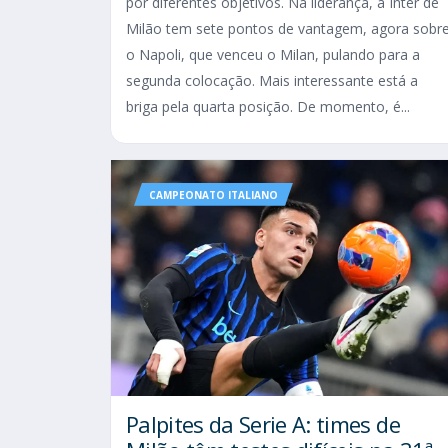
por diferentes objetivos. Na liderança, a Inter de
Milão tem sete pontos de vantagem, agora sobr
o Napoli, que venceu o Milan, pulando para a
segunda colocação. Mais interessante está a
briga pela quarta posição. De momento, é...
CAMPEONATO ITALIANO
Palpites da Serie A: times de