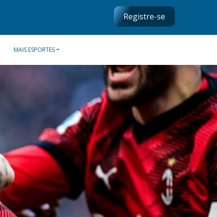
Registre-se
MAIS ESPORTES