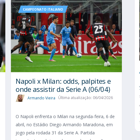
CAMPEONATO ITALIANO
Napoli x Milan: odds, palpites e
onde assistir da Serie A (06/04)
Armando Vieira
Última atualização: 06/04/2026
O Napoli enfrenta o Milan na segunda-feira, 6 de
abril, no Estádio Diego Armando Maradona, em
jogo pela rodada 31 da Serie A. Partida