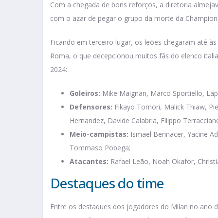
Com a chegada de bons reforços, a diretoria almeja
com o azar de pegar o grupo da morte da Champion
Ficando em terceiro lugar, os leões chegaram até às
Roma, o que decepcionou muitos fãs do elenco italia
2024:
Goleiros:
Mike Maignan, Marco Sportiello, La
Defensores:
Fikayo Tomori, Malick Thiaw, Pie
Hernandez, Davide Calabria, Filippo Terraccian
Meio-campistas:
Ismaël Bennacer, Yacine Adl
Tommaso Pobega;
Atacantes:
Rafael Leão, Noah Okafor, Christi
Destaques do time
Entre os destaques dos jogadores do Milan no ano de