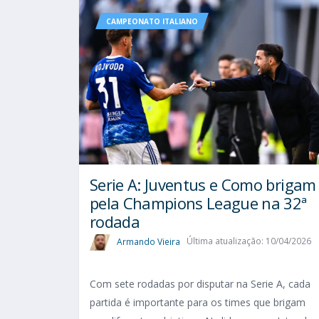
CAMPEONATO ITALIANO
Serie A: Juventus e Como brigam
pela Champions League na 32ª
rodada
Armando Vieira
Última atualização: 10/04/2026
Com sete rodadas por disputar na Serie A, cada
partida é importante para os times que brigam