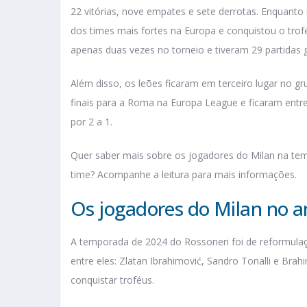
22 vitórias, nove empates e sete derrotas. Enquanto i
dos times mais fortes na Europa e conquistou o trof
apenas duas vezes no torneio e tiveram 29 partidas 
Além disso, os leões ficaram em terceiro lugar no gr
finais para a Roma na Europa League e ficaram entre
por 2 a 1.
Quer saber mais sobre os jogadores do Milan na tem
time? Acompanhe a leitura para mais informações.
Os jogadores do Milan no a
A temporada de 2024 do Rossoneri foi de reformulaç
entre eles: Zlatan Ibrahimović, Sandro Tonalli e Brah
conquistar troféus.