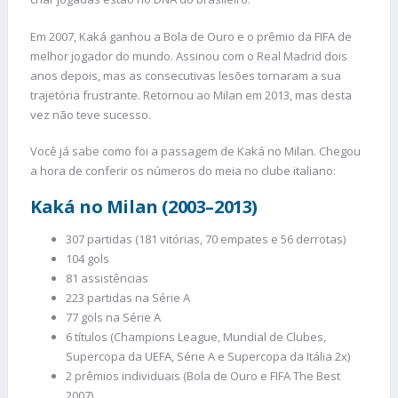
Em 2007, Kaká ganhou a Bola de Ouro e o prêmio da FIFA de
melhor jogador do mundo. Assinou com o Real Madrid dois
anos depois, mas as consecutivas lesões tornaram a sua
trajetória frustrante. Retornou ao Milan em 2013, mas desta
vez não teve sucesso.
Você já sabe como foi a passagem de Kaká no Milan. Chegou
a hora de conferir os números do meia no clube italiano:
Kaká no Milan (2003–2013)
307 partidas (181 vitórias, 70 empates e 56 derrotas)
104 gols
81 assistências
223 partidas na Série A
77 gols na Série A
6 títulos (Champions League, Mundial de Clubes,
Supercopa da UEFA, Série A e Supercopa da Itália 2x)
2 prêmios individuais (Bola de Ouro e FIFA The Best
2007)