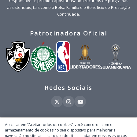
responsável
. É proibido apostar usando recursos de programas
assistenciais, tais como o Bolsa Família e o Benefício de Prestação
Continuada.
Patrocinadora Oficial
Redes Sociais
Este site é operado pela Ventmear Brasil LTDA (CNPJ 52.868.380/0001-84), com
Ao clicar em “Aceitar todos os cookies”, você concorda com o
endereço na Avenida Brigadeiro Faria Lima, nº 4.055, 3º andar, Itaim Bibi, no
armazenamento de cookies no seu dispositivo para melhorar a
Município de São Paulo, Estado de São Paulo, CEP 04538-133, Brasil - empresa
navegação no site, analisar o uso do site e ajudar em nossos esforços