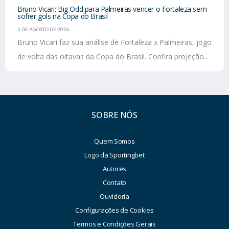
Bruno Vicari: Big Odd para Palmeiras vencer o Fortaleza sem
sofrer gols na Copa do Brasil
5 DE AGOSTO DE 2026
Bruno Vicari faz sua análise de Fortaleza x Palmeiras, jogo
de volta das oitavas da Copa do Brasil. Confira projeção...
SOBRE NÓS
Quem Somos
Logo da Sportingbet
Autores
Contato
Ouvidoria
Configurações de Cookies
Termos e Condições Gerais