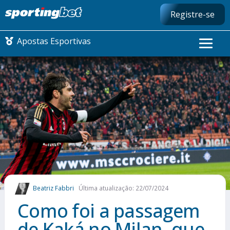
Registre-se
Apostas Esportivas
CONMEBOL LIBERTADORES
FUTEBOL NACIONAL
FUTEBOL INTERNACIONAL
COMO APOSTAR
Beatriz Fabbri
Última atualização: 22/07/2024
MAIS ESPORTES
Como foi a passagem
de Kaká no Milan, que