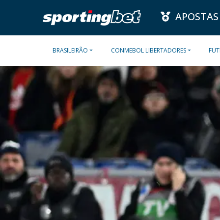
APOSTAS
BRASILEIRÃO
CONMEBOL LIBERTADORES
FUT