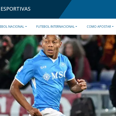
 ESPORTIVAS
EBOL NACIONAL
FUTEBOL INTERNACIONAL
COMO APOSTAR