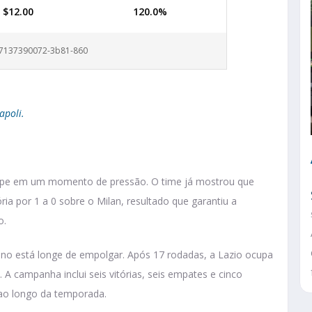
$12.00
120.0%
67137390072-3b81-860
apoli.
equipe em um momento de pressão. O time já mostrou que
ria por 1 a 0 sobre o Milan, resultado que garantiu a
o.
no está longe de empolgar. Após 17 rodadas, a Lazio ocupa
A campanha inclui seis vitórias, seis empates e cinco
 ao longo da temporada.