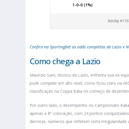
1-0-0 (1%)
Betslip #17
Confira na Sportingbet as odds completas de Lazio x N
Como chega a Lazio
Maurizio Sarri, técnico da Lazio, enfrenta sua ex-
pode competir em alto nível, como ficou claro na vitó
classificação na Coppa Italia no começo de dezembr
Por outro lado, o desempenho no Campeonato Italia
apenas a 8ª colocação, com 24 pontos conquistados. 
derrotas, números que refletem certa irregularidade