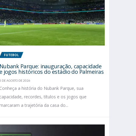
FUTEBOL
Nubank Parque: inauguração, capacidade
e jogos históricos do estádio do Palmeiras
5 DE AGOSTO DE 2026
Conheça a história do Nubank Parque, sua
capacidade, recordes, títulos e os jogos que
marcaram a trajetória da casa do...