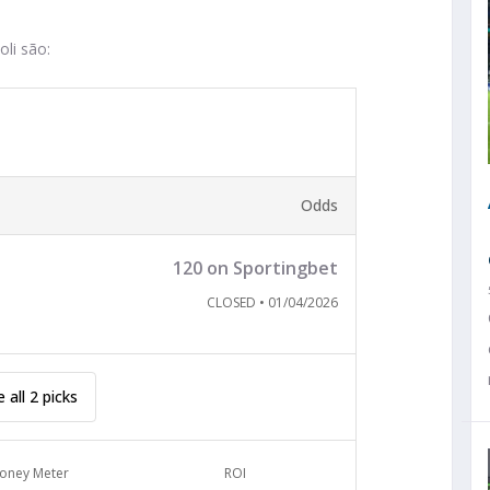
li são:
Odds
120 on Sportingbet
CLOSED • 01/04/2026
 all 2 picks
oney Meter
ROI