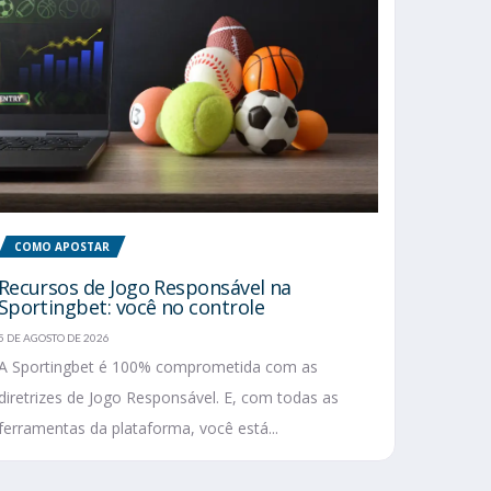
COMO APOSTAR
Recursos de Jogo Responsável na
Sportingbet: você no controle
5 DE AGOSTO DE 2026
A Sportingbet é 100% comprometida com as
diretrizes de Jogo Responsável. E, com todas as
ferramentas da plataforma, você está...