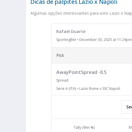
Dicas de palpites Lazio x Napoli
Algumas opções interessantes para este Lazio x Napo
Rafael Duarte
SportingBet
•
December 30, 2025 at 11:29pm
Pick
AwayPointSpread -0.5
Spread
Serie A (ITA) • Lazio Rome v SSC Napoli
See
Tally (Win %)
M