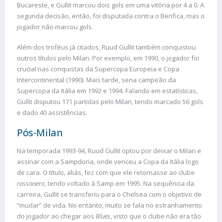
Bucareste, e Gullit marcou dois gols em uma vitória por 4 a 0. A
segunda decisão, então, foi disputada contra o Benfica, mas o
jogador não marcou gols.
Além dos troféus já citados, Ruud Gullit também conquistou
outros títulos pelo Milan. Por exemplo, em 1990, o jogador foi
crucial nas conquistas da Supercopa Europeia e Copa
Intercontinental (1990). Mais tarde, seria campeão da
Supercopa da Itália em 1992 e 1994. Falando em estatísticas,
Gullit disputou 171 partidas pelo Milan, tendo marcado 56 gols
e dado 40 assistências.
Pós-Milan
Na temporada 1993-94, Ruud Gullit optou por deixar o Milan e
assinar com a Sampdoria, onde venceu a Copa da Itália logo
de cara. O título, aliás, fez com que ele retornasse ao clube
rossonero
, tendo voltado à Samp em 1995. Na sequência da
carreira, Gullit se transferiu para o Chelsea com o objetivo de
“mudar” de vida. No entanto, muito se fala no estranhamento
do jogador ao chegar aos
Blues
, visto que o clube não era tão