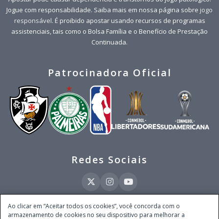
Jogue com responsabilidade. Saiba mais em nossa página sobre
jogo
responsável
. É proibido apostar usando recursos de programas
assistenciais, tais como o Bolsa Família e o Benefício de Prestação
Continuada.
Patrocinadora Oficial
Redes Sociais
Ao clicar em “Aceitar todos os cookies”, você concorda com o
armazenamento de cookies no seu dispositivo para melhorar a
Este site é operado pela Ventmear Brasil LTDA (CNPJ 52.868.380/0001-84), com