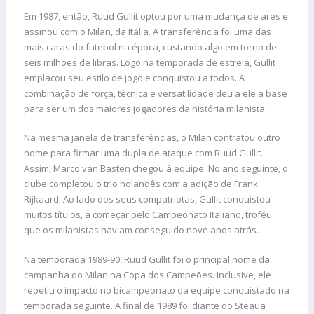
Em 1987, então, Ruud Gullit optou por uma mudança de ares e
assinou com o Milan, da Itália. A transferência foi uma das
mais caras do futebol na época, custando algo em torno de
seis milhões de libras. Logo na temporada de estreia, Gullit
emplacou seu estilo de jogo e conquistou a todos. A
combinação de força, técnica e versatilidade deu a ele a base
para ser um dos maiores jogadores da história milanista.
Na mesma janela de transferências, o Milan contratou outro
nome para firmar uma dupla de ataque com Ruud Gullit.
Assim, Marco van Basten chegou à equipe. No ano seguinte, o
clube completou o trio holandês com a adição de Frank
Rijkaard. Ao lado dos seus compatriotas, Gullit conquistou
muitos títulos, a começar pelo Campeonato Italiano, troféu
que os milanistas haviam conseguido nove anos atrás.
Na temporada 1989-90, Ruud Gullit foi o principal nome da
campanha do Milan na Copa dos Campeões. Inclusive, ele
repetiu o impacto no bicampeonato da equipe conquistado na
temporada seguinte. A final de 1989 foi diante do Steaua