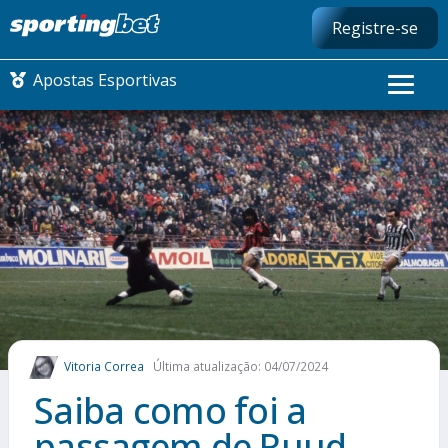
Registre-se
Apostas Esportivas
CONMEBOL LIBERTADORES
FUTEBOL NACIONAL
FUTEBOL INTERNACIONAL
COMO APOSTAR
Vitoria Correa
Última atualização: 04/07/2024
MAIS ESPORTES
Saiba como foi a
passagem de Ruud