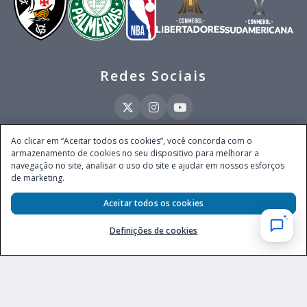
Redes Sociais
Ao clicar em “Aceitar todos os cookies”, você concorda com o
armazenamento de cookies no seu dispositivo para melhorar a
Este site é operado pela Ventmear Brasil LTDA (CNPJ 52.868.380/0001-84), com
navegação no site, analisar o uso do site e ajudar em nossos esforços
endereço na Avenida Brigadeiro Faria Lima, nº 4.055, 3º andar, Itaim Bibi, no
de marketing.
Município de São Paulo, Estado de São Paulo, CEP 04538-133, Brasil - empresa
autorizada a operar apostas de quota fixa em todo território nacional pela
Aceitar todos os cookies
Secretaria de Prêmios e Apostas do Ministério da Fazenda, conforme Portaria nº
247, de 07.02.2025, publicada no DOU em 11.2.2025.
Definições de cookies