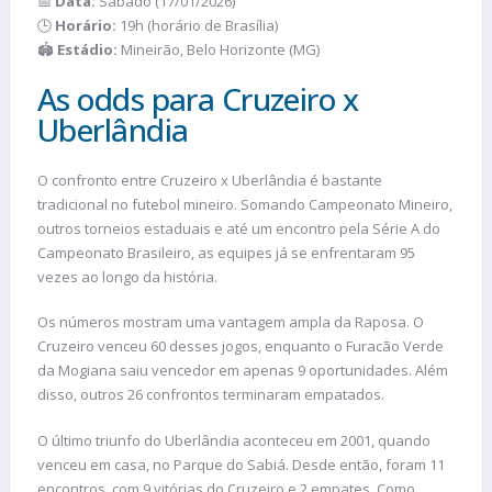
📅
Data:
Sábado (17/01/2026)
🕒
Horário:
19h (horário de Brasília)
🏟️
Estádio:
Mineirão, Belo Horizonte (MG)
As odds para Cruzeiro x
Uberlândia
O confronto entre Cruzeiro x Uberlândia é bastante
tradicional no futebol mineiro. Somando Campeonato Mineiro,
outros torneios estaduais e até um encontro pela Série A do
Campeonato Brasileiro, as equipes já se enfrentaram 95
vezes ao longo da história.
Os números mostram uma vantagem ampla da Raposa. O
Cruzeiro venceu 60 desses jogos, enquanto o Furacão Verde
da Mogiana saiu vencedor em apenas 9 oportunidades. Além
disso, outros 26 confrontos terminaram empatados.
O último triunfo do Uberlândia aconteceu em 2001, quando
venceu em casa, no Parque do Sabiá. Desde então, foram 11
encontros, com 9 vitórias do Cruzeiro e 2 empates. Como