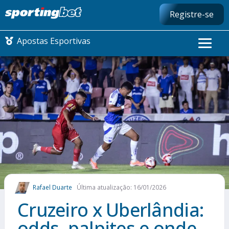
Registre-se
Apostas Esportivas
CONMEBOL LIBERTADORES
FUTEBOL NACIONAL
FUTEBOL INTERNACIONAL
COMO APOSTAR
Rafael Duarte
Última atualização: 16/01/2026
MAIS ESPORTES
Cruzeiro x Uberlândia:
odds, palpites e onde