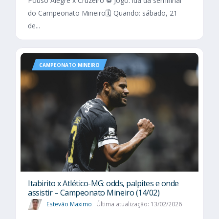
Pouso Alegre x Cruzeiro ⚽ Jogo: ida da semifinal
do Campeonato Mineiro🗓️ Quando: sábado, 21
de...
CAMPEONATO MINEIRO
Itabirito x Atlético-MG: odds, palpites e onde
assistir – Campeonato Mineiro (14/02)
Estevão Maximo
Última atualização: 13/02/2026